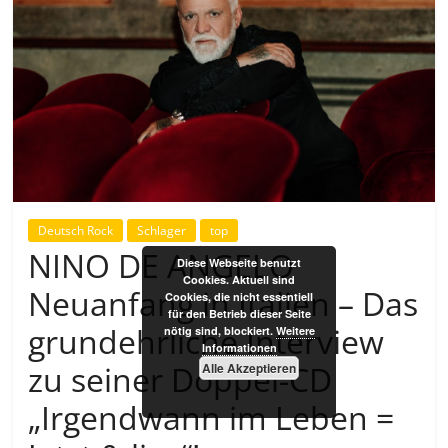
Deutsch Rock
Schlager
top
NINO DE ANGELO
Diese Webseite benutzt
Cookies. Aktuell sind
Neuanfang in Italien – Das
Cookies, die nicht essentiell
für den Betrieb dieser Seite
grundehrliche Interview
nötig sind, blockiert.
Weitere
Informationen
zu seiner Doppel-CD
Alle Akzeptieren
„Irgendwann im Leben =