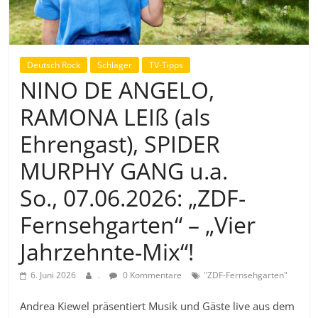
Deutsch Rock
Schlager
TV-Tipps
NINO DE ANGELO,
RAMONA LEIß (als
Ehrengast), SPIDER
MURPHY GANG u.a.
So., 07.06.2026: „ZDF-
Fernsehgarten“ – „Vier
Jahrzehnte-Mix“!
6. Juni 2026
.
0 Kommentare
"ZDF-Fernsehgarten"
Andrea Kiewel präsentiert Musik und Gäste live aus dem