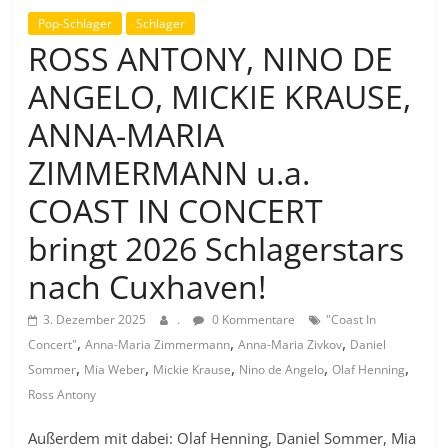
Pop-Schlager
Schlager
ROSS ANTONY, NINO DE
ANGELO, MICKIE KRAUSE,
ANNA-MARIA
ZIMMERMANN u.a.
COAST IN CONCERT
bringt 2026 Schlagerstars
nach Cuxhaven!
3. Dezember 2025
.
0 Kommentare
"Coast In
,
,
,
Concert"
Anna-Maria Zimmermann
Anna-Maria Zivkov
Daniel
,
,
,
,
,
Sommer
Mia Weber
Mickie Krause
Nino de Angelo
Olaf Henning
Ross Antony
Außerdem mit dabei: Olaf Henning, Daniel Sommer, Mia