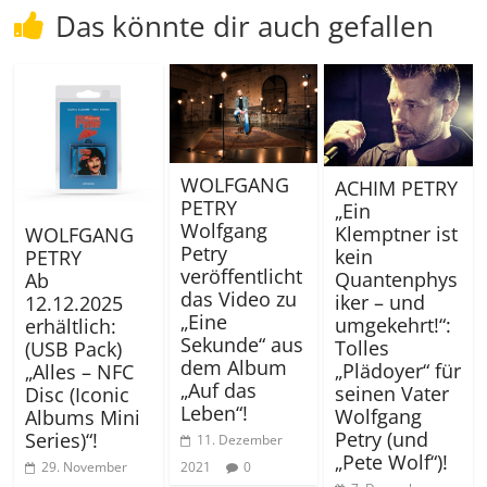
Das könnte dir auch gefallen
WOLFGANG
ACHIM PETRY
PETRY
„Ein
Wolfgang
Klemptner ist
WOLFGANG
Petry
kein
PETRY
veröffentlicht
Quantenphys
Ab
das Video zu
iker – und
12.12.2025
„Eine
umgekehrt!“:
erhältlich:
Sekunde“ aus
Tolles
(USB Pack)
dem Album
„Plädoyer“ für
„Alles – NFC
„Auf das
seinen Vater
Disc (Iconic
Leben“!
Wolfgang
Albums Mini
Petry (und
Series)“!
11. Dezember
„Pete Wolf“)!
29. November
2021
0