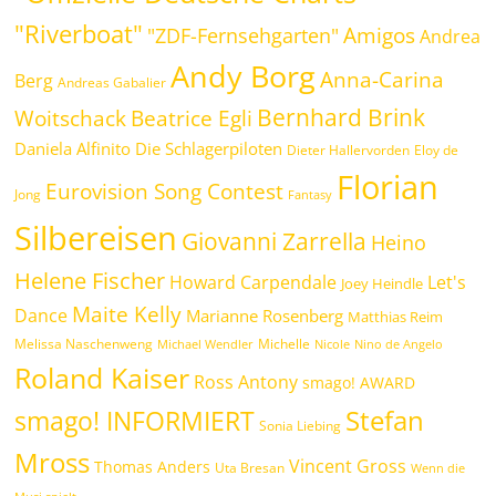
"Riverboat"
Amigos
"ZDF-Fernsehgarten"
Andrea
Andy Borg
Anna-Carina
Berg
Andreas Gabalier
Bernhard Brink
Woitschack
Beatrice Egli
Daniela Alfinito
Die Schlagerpiloten
Dieter Hallervorden
Eloy de
Florian
Eurovision Song Contest
Jong
Fantasy
Silbereisen
Giovanni Zarrella
Heino
Helene Fischer
Howard Carpendale
Let's
Joey Heindle
Maite Kelly
Dance
Marianne Rosenberg
Matthias Reim
Melissa Naschenweng
Michelle
Michael Wendler
Nicole
Nino de Angelo
Roland Kaiser
Ross Antony
smago! AWARD
Stefan
smago! INFORMIERT
Sonia Liebing
Mross
Vincent Gross
Thomas Anders
Uta Bresan
Wenn die