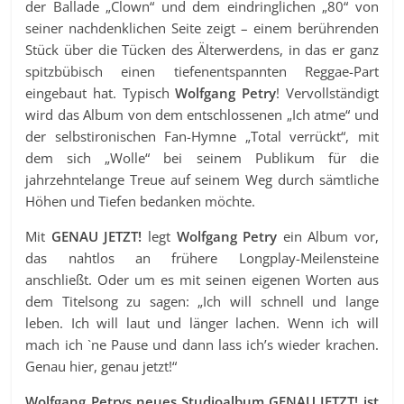
der Ballade „Clown“ und dem eindringlichen „80“ von
seiner nachdenklichen Seite zeigt – einem berührenden
Stück über die Tücken des Älterwerdens, in das er ganz
spitzbübisch einen tiefenentspannten Reggae-Part
eingebaut hat. Typisch
Wolfgang Petry
! Vervollständigt
wird das Album von dem entschlossenen „Ich atme“ und
der selbstironischen Fan-Hymne „Total verrückt“, mit
dem sich „Wolle“ bei seinem Publikum für die
jahrzehntelange Treue auf seinem Weg durch sämtliche
Höhen und Tiefen bedanken möchte.
Mit
GENAU JETZT!
legt
Wolfgang Petry
ein Album vor,
das nahtlos an frühere Longplay-Meilensteine
anschließt. Oder um es mit seinen eigenen Worten aus
dem Titelsong zu sagen: „Ich will schnell und lange
leben. Ich will laut und länger lachen. Wenn ich will
mach ich `ne Pause und dann lass ich’s wieder krachen.
Genau hier, genau jetzt!“
Wolfgang Petrys neues Studioalbum GENAU JETZT! ist