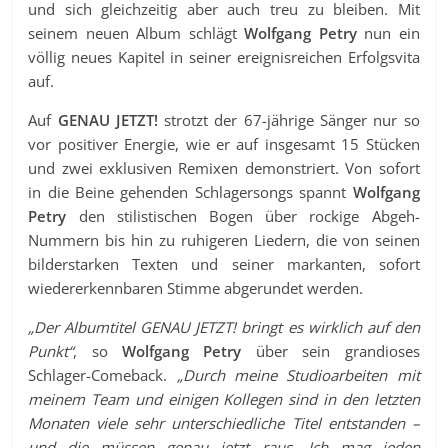
und sich gleichzeitig aber auch treu zu bleiben. Mit
seinem neuen Album schlägt
Wolfgang Petry
nun ein
völlig neues Kapitel in seiner ereignisreichen Erfolgsvita
auf.
Auf
GENAU JETZT!
strotzt der 67-jährige Sänger nur so
vor positiver Energie, wie er auf insgesamt 15 Stücken
und zwei exklusiven Remixen demonstriert. Von sofort
in die Beine gehenden Schlagersongs spannt
Wolfgang
Petry
den stilistischen Bogen über rockige Abgeh-
Nummern bis hin zu ruhigeren Liedern, die von seinen
bilderstarken Texten und seiner markanten, sofort
wiedererkennbaren Stimme abgerundet werden.
„Der Albumtitel GENAU JETZT! bringt es wirklich auf den
Punkt“
, so
Wolfgang Petry
über sein grandioses
Schlager-Comeback.
„Durch meine Studioarbeiten mit
meinem Team und einigen Kollegen sind in den letzten
Monaten viele sehr unterschiedliche Titel entstanden –
und die müssen genau jetzt raus. Ich mag jeden