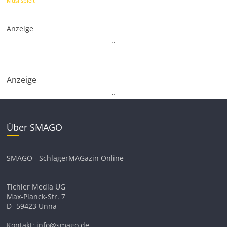
Musi spielt
Anzeige
.
.
Anzeige
.
.
Über SMAGO
SMAGO - SchlagerMAGazin Online
Tichler Media UG
Max-Planck-Str. 7
D- 59423 Unna
Kontakt: info@smago.de