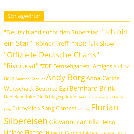
Schlagwörter
"Ich bin
"Deutschland sucht den Superstar"
ein Star"
"Kölner Treff"
"NDR Talk Show"
"Offizielle Deutsche Charts"
"Riverboat"
Amigos
"ZDF-Fernsehgarten"
Andrea
Andy Borg
Anna-Carina
Berg
Andreas Gabalier
Bernhard Brink
Woitschack
Beatrice Egli
Daniela Alfinito
Die Schlagerpiloten
Dieter Hallervorden
Eloy de
Florian
Eurovision Song Contest
Jong
Fantasy
Silbereisen
Giovanni Zarrella
Heino
Helene Fischer
Howard Carpendale
Let's
Joey Heindle