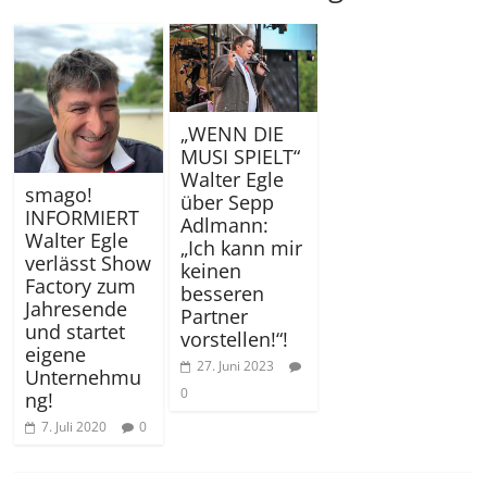
„WENN DIE
MUSI SPIELT“
Walter Egle
smago!
über Sepp
INFORMIERT
Adlmann:
Walter Egle
„Ich kann mir
verlässt Show
keinen
Factory zum
besseren
Jahresende
Partner
und startet
vorstellen!“!
eigene
27. Juni 2023
Unternehmu
0
ng!
7. Juli 2020
0