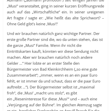
Adlmann („adlmann promotion“) seit einigen Jahren die
„Musi“ veranstaltet, ging in seiner kurzen Eröffnungsrede
auch auf das „Wirtschaftliche“ ein. In seiner ureigenen
Art fragte / sagte er: „Wie heißt das alte Sprichwort? –
Ohne Geld gibt’s keine ‚Musi‘!‘
Und wir brauchen natürlich ganz wichtige Partner. Der
erste große Partner sind die, wo da unten stehen, das ist
die ganze „Musi“ Familie. Wenn ihr nicht die
Eintrittskarten kauft, könnten wir diese Sendung nicht
machen. Aber wir brauchen natürlich noch andere
Gelder …“ Hier lobte er an erster Stelle den
Bürgermeister von Bad Kleinkirchheim („so eine gute
Zusammenarbeit“; „immer, wenn es an ein paar Euro
fehlt, er ist immer da und schaut, dass er die paar Euro
auftreibt …“). Der Bürgermeister selbst ist „maximal
froh“, die ‚Musi‘ „macht uns stolz“, es gibt
ein „Rieseninteresse für diese ‚Musi’“ und – auch eine
„Verjüngung auf der Bühne“. Im gleichen Atemzug sagte
er ein „herzliches Dankeschön an Arnulf Prasch für die