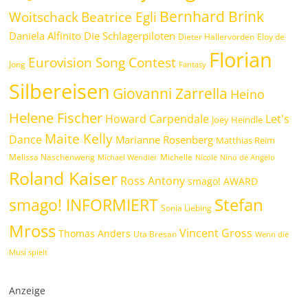
Bernhard Brink
Woitschack
Beatrice Egli
Daniela Alfinito
Die Schlagerpiloten
Dieter Hallervorden
Eloy de
Florian
Eurovision Song Contest
Jong
Fantasy
Silbereisen
Giovanni Zarrella
Heino
Helene Fischer
Howard Carpendale
Let's
Joey Heindle
Maite Kelly
Dance
Marianne Rosenberg
Matthias Reim
Melissa Naschenweng
Michelle
Michael Wendler
Nicole
Nino de Angelo
Roland Kaiser
Ross Antony
smago! AWARD
Stefan
smago! INFORMIERT
Sonia Liebing
Mross
Vincent Gross
Thomas Anders
Uta Bresan
Wenn die
Musi spielt
Anzeige
.
.