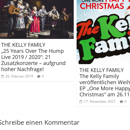
THE KELLY FAMILY
„25 Years Over The Hump
Live 2019 / 2020“: 21
Zusatzkonzerte – aufgrund
hoher Nachfrage!
THE KELLY FAMILY
The Kelly Family
26. Februar 2019
0
veröffentlichen Wei
EP „One More Happ
Christmas“ am 26.11
17. November 2021
0
Schreibe einen Kommentar