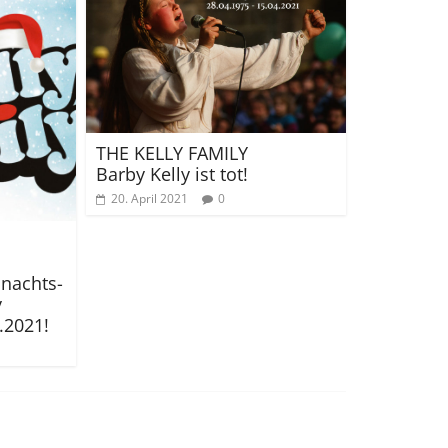
THE KELLY FAMILY
Barby Kelly ist tot!
20. April 2021
0
hnachts-
y
.2021!