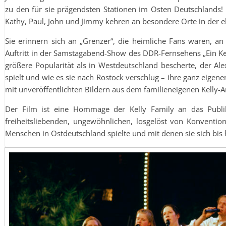
zu den für sie prägendsten Stationen im Osten Deutschlands! L
Kathy, Paul, John und Jimmy kehren an besondere Orte in der 
Sie erinnern sich an „Grenzer“, die heimliche Fans waren, an
Auftritt in der Samstagabend-Show des DDR-Fernsehens „Ein K
größere Popularität als in Westdeutschland bescherte, der Al
spielt und wie es sie nach Rostock verschlug – ihre ganz eigen
mit unveröffentlichten Bildern aus dem familieneigenen Kelly-A
Der Film ist eine Hommage der Kelly Family an das Publi
freiheitsliebenden, ungewöhnlichen, losgelöst von Konventio
Menschen in Ostdeutschland spielte und mit denen sie sich bis 