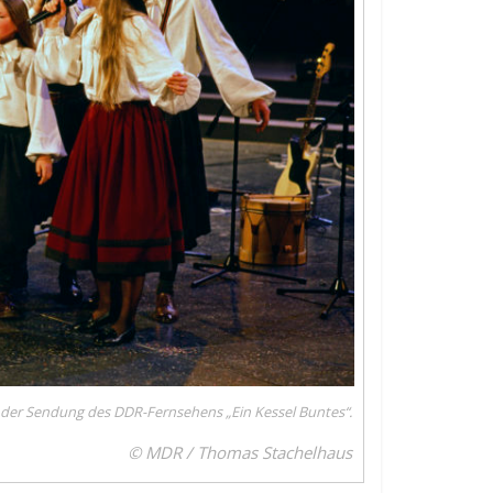
in der Sendung des DDR-Fernsehens „Ein Kessel Buntes“.
© MDR / Thomas Stachelhaus