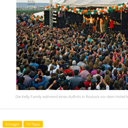
Die Kelly Family während eines Auftrits in Rostock vor dem Hote
Schlager
TV-Tipps