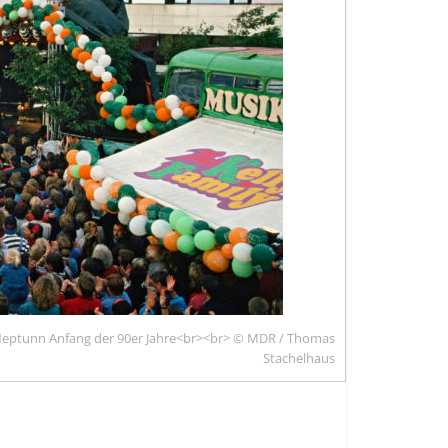
l Neptunn Anfang der 90er Jahre<br><br> © MDR / Thomas
Stachelhaus