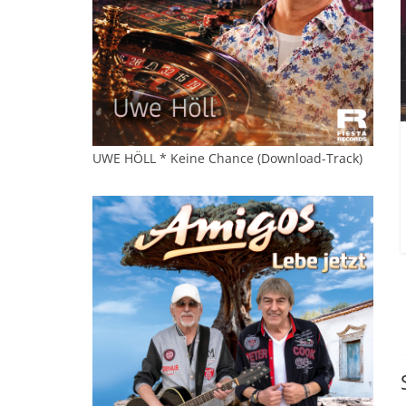
UWE HÖLL * Keine Chance (Download-Track)