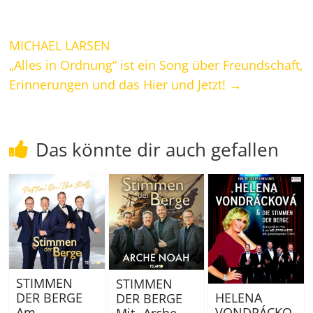
MICHAEL LARSEN
„Alles in Ordnung“ ist ein Song über Freundschaft,
Erinnerungen und das Hier und Jetzt!
→
Das könnte dir auch gefallen
STIMMEN
STIMMEN
DER BERGE
HELENA
DER BERGE
Am
VONDRÁCKO
Mit „Arche