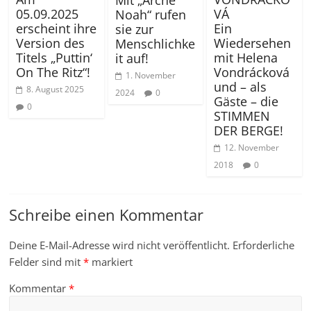
05.09.2025
VÁ
Noah“ rufen
erscheint ihre
Ein
sie zur
Version des
Wiedersehen
Menschlichke
Titels „Puttin‘
mit Helena
it auf!
On The Ritz“!
Vondrácková
1. November
und – als
8. August 2025
2024
0
Gäste – die
0
STIMMEN
DER BERGE!
12. November
2018
0
Schreibe einen Kommentar
Deine E-Mail-Adresse wird nicht veröffentlicht.
Erforderliche
Felder sind mit
*
markiert
Kommentar
*