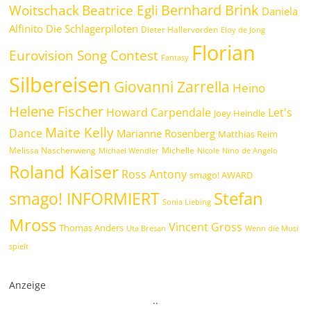
Bernhard Brink
Beatrice Egli
Woitschack
Daniela
Alfinito
Die Schlagerpiloten
Dieter Hallervorden
Eloy de Jong
Florian
Eurovision Song Contest
Fantasy
Silbereisen
Giovanni Zarrella
Heino
Helene Fischer
Howard Carpendale
Let's
Joey Heindle
Maite Kelly
Dance
Marianne Rosenberg
Matthias Reim
Melissa Naschenweng
Michelle
Michael Wendler
Nicole
Nino de Angelo
Roland Kaiser
Ross Antony
smago! AWARD
Stefan
smago! INFORMIERT
Sonia Liebing
Mross
Vincent Gross
Thomas Anders
Uta Bresan
Wenn die Musi
spielt
Anzeige
.
.