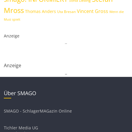
Sonia Liebing
Mross
Vincent Gross
Thomas Anders
Uta Bresan
Wenn die
Musi spielt
Anzeige
.
.
Anzeige
.
.
Über SMAGO
SMAGO - SchlagerMAGazin Online
Tichler Media UG