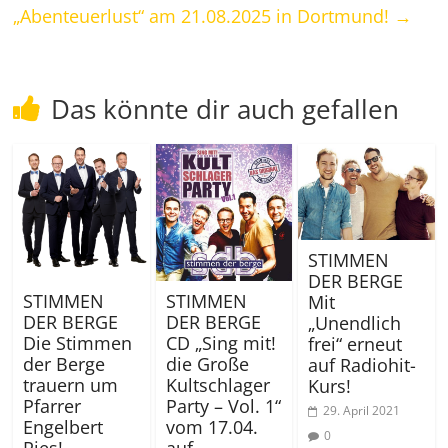
„Abenteuerlust“ am 21.08.2025 in Dortmund!
→
Das könnte dir auch gefallen
STIMMEN
DER BERGE
STIMMEN
STIMMEN
Mit
DER BERGE
DER BERGE
„Unendlich
Die Stimmen
CD „Sing mit!
frei“ erneut
der Berge
die Große
auf Radiohit-
trauern um
Kultschlager
Kurs!
Pfarrer
Party – Vol. 1“
29. April 2021
Engelbert
vom 17.04.
0