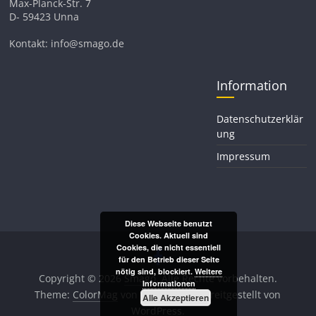
Max-Planck-Str. 7
D- 59423 Unna
Kontakt: info@smago.de
Information
Datenschutzerklär
ung
Impressum
Diese Webseite benutzt
Cookies. Aktuell sind
Cookies, die nicht essentiell
für den Betrieb dieser Seite
nötig sind, blockiert.
Weitere
Copyright © 2026
Smago
. Alle Rechte vorbehalten.
Informationen
Theme:
ColorMag
von ThemeGrill. Bereitgestellt von
Alle Akzeptieren
WordPress
.