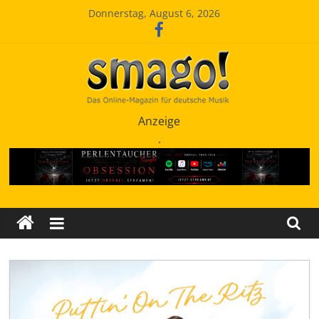
Zum
Donnerstag, August 6, 2026
Inhalt
springen
Smago
Anzeige
.
SchlagerMAGazinOnline