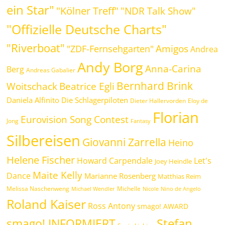
ein Star"
"Kölner Treff"
"NDR Talk Show"
"Offizielle Deutsche Charts"
"Riverboat"
Amigos
"ZDF-Fernsehgarten"
Andrea
Andy Borg
Anna-Carina
Berg
Andreas Gabalier
Bernhard Brink
Woitschack
Beatrice Egli
Daniela Alfinito
Die Schlagerpiloten
Dieter Hallervorden
Eloy de
Florian
Eurovision Song Contest
Jong
Fantasy
Silbereisen
Giovanni Zarrella
Heino
Helene Fischer
Howard Carpendale
Let's
Joey Heindle
Maite Kelly
Dance
Marianne Rosenberg
Matthias Reim
Melissa Naschenweng
Michelle
Michael Wendler
Nicole
Nino de Angelo
Roland Kaiser
Ross Antony
smago! AWARD
Stefan
smago! INFORMIERT