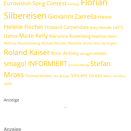
Florian
Eurovision Song Contest
Fantasy
Silbereisen
Giovanni Zarrella
Heino
Helene Fischer
Howard Carpendale
Let's
Joey Heindle
Maite Kelly
Dance
Marianne Rosenberg
Matthias Reim
Melissa Naschenweng
Michelle
Michael Wendler
Nicole
Nino de Angelo
Roland Kaiser
Ross Antony
smago! AWARD
Stefan
smago! INFORMIERT
Sonia Liebing
Mross
Vincent Gross
Thomas Anders
Uta Bresan
Wenn die Musi
spielt
Anzeige
.
.
Anzeige