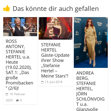
Das könnte dir auch gefallen
ROSS
STEFANIE
ANTONY,
HERTEL
STEFANIE
Gäste-Update
HERTEL u.a.
ihrer Show
Heute
„Stefanie
(19.02.2020),
Hertel –
SAT.1: „Das
ANDREA
Meine Stars“!
große
BERG,
13. Juni 2018
Promibacken
STEFANIE
“ (2/6)!
HERTEL,
JÖRN
19. Februar
SCHLÖNVOIG
2020
0
T u.a.
Glanzvolle