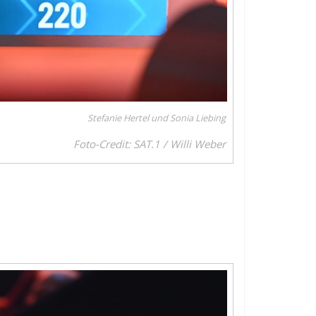
Stefanie Hertel und Sonia Liebing
Foto-Credit: SAT.1 / Willi Weber