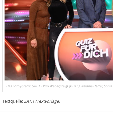
Das Foto (Credit: SAT.1 / Willi Weber) zeigt (v.l.n.r.) Stefanie Hertel, So
Textquelle:
SAT.1 (Textvorlage)