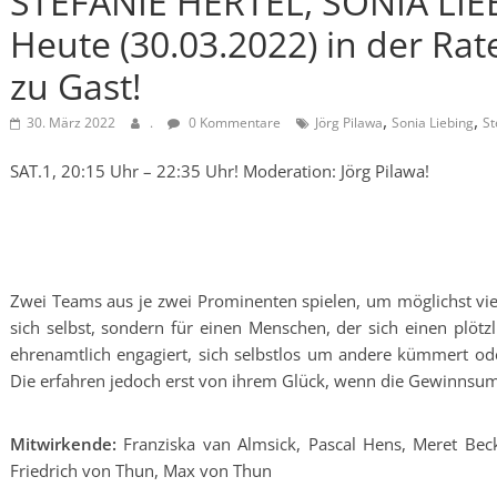
STEFANIE HERTEL, SONIA LIEB
Heute (30.03.2022) in der Rat
zu Gast!
,
,
30. März 2022
.
0 Kommentare
Jörg Pilawa
Sonia Liebing
St
SAT.1, 20:15 Uhr – 22:35 Uhr! Moderation: Jörg Pilawa!
Zwei Teams aus je zwei Prominenten spielen, um möglichst viel
sich selbst, sondern für einen Menschen, der sich einen plötz
ehrenamtlich engagiert, sich selbstlos um andere kümmert ode
Die erfahren jedoch erst von ihrem Glück, wenn die Gewinnsum
Mitwirkende:
Franziska van Almsick, Pascal Hens, Meret Becke
Friedrich von Thun, Max von Thun