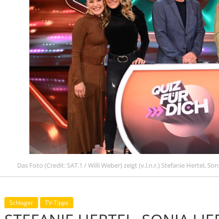
Das Foto (Credit: SAT.1 / Willi Weber) zeigt (v.l.n.r.) Stefanie Hertel, 
Schlager
TV-Tipps