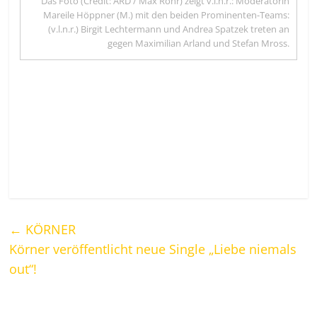
Das Foto (Credit: ARD / Max Rohr) zeigt v.l.n.r.: Moderatorin
Mareile Höppner (M.) mit den beiden Prominenten-Teams:
(v.l.n.r.) Birgit Lechtermann und Andrea Spatzek treten an
gegen Maximilian Arland und Stefan Mross.
←
KÖRNER
Körner veröffentlicht neue Single „Liebe niemals
out“!