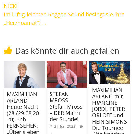
NICKI
Im luftig-leichten Reggae-Sound besingt sie ihre
„Herzhoamat“!
→
Das könnte dir auch gefallen
MAXIMILIAN
STEFAN
MAXIMILIAN
ARLAND mit
MROSS
ARLAND
FRANCINE
Stefan Mross
Heute Nacht
JORDI, PETER
– DER Mann
(28./29.08.20
ORLOFF und
der Stunde!
20), rbb
HEIN SIMONS
FERNSEHEN:
21. Juni 2022
Die Tournee
„Über sieben
„Weihnachte
0