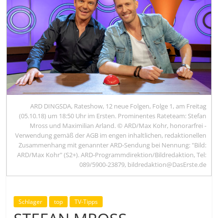
ARD DINGSDA, Rateshow, 12 neue Folgen, Folge 1, am Freitag
(05.10.18) um 18:50 Uhr im Ersten. Prominentes Rateteam: Stefan
Mross und Maximilian Arland. © ARD/Max Kohr, honorarfrei -
Verwendung gemäß der AGB im engen inhaltlichen, redaktionellen
Zusammenhang mit genannter ARD-Sendung bei Nennung: "Bild:
ARD/Max Kohr" (S2+). ARD-Programmdirektion/Bildredaktion, Tel:
089/5900-23879, bildredaktion@DasErste.de
Schlager
top
TV-Tipps