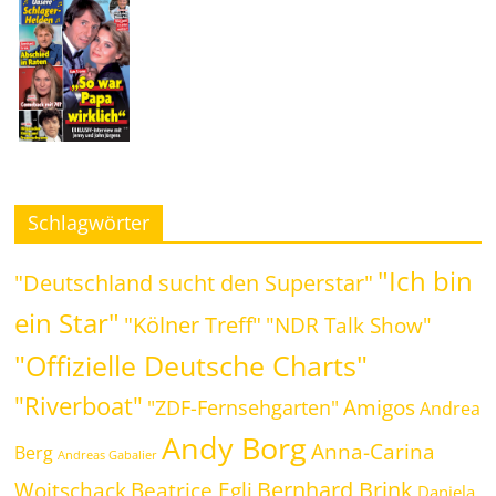
Schlagwörter
"Ich bin
"Deutschland sucht den Superstar"
ein Star"
"Kölner Treff"
"NDR Talk Show"
"Offizielle Deutsche Charts"
"Riverboat"
Amigos
"ZDF-Fernsehgarten"
Andrea
Andy Borg
Anna-Carina
Berg
Andreas Gabalier
Bernhard Brink
Beatrice Egli
Woitschack
Daniela