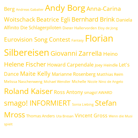
Andy Borg
Anna-Carina
Berg
Andreas Gabalier
Bernhard Brink
Beatrice Egli
Woitschack
Daniela
Alfinito
Die Schlagerpiloten
Dieter Hallervorden
Eloy de Jong
Florian
Eurovision Song Contest
Fantasy
Silbereisen
Giovanni Zarrella
Heino
Helene Fischer
Howard Carpendale
Let's
Joey Heindle
Maite Kelly
Dance
Marianne Rosenberg
Matthias Reim
Melissa Naschenweng
Michelle
Michael Wendler
Nicole
Nino de Angelo
Roland Kaiser
Ross Antony
smago! AWARD
Stefan
smago! INFORMIERT
Sonia Liebing
Mross
Vincent Gross
Thomas Anders
Uta Bresan
Wenn die Musi
spielt