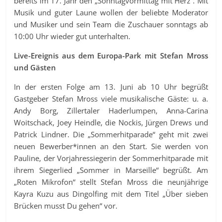
bereits im 17. Jahr den „Sonntagvormittag mit Herz“. Mit
Musik und guter Laune wollen der beliebte Moderator
und Musiker und sein Team die Zuschauer sonntags ab
10:00 Uhr wieder gut unterhalten.
Live-Ereignis aus dem Europa-Park mit Stefan Mross
und Gästen
In der ersten Folge am 13. Juni ab 10 Uhr begrüßt
Gastgeber Stefan Mross viele musikalische Gäste: u. a.
Andy Borg, Zillertaler Haderlumpen, Anna-Carina
Woitschack, Joey Heindle, die Nockis, Jürgen Drews und
Patrick Lindner. Die „Sommerhitparade“ geht mit zwei
neuen Bewerber*innen an den Start. Sie werden von
Pauline, der Vorjahressiegerin der Sommerhitparade mit
ihrem Siegerlied „Sommer in Marseille“ begrüßt. Am
„Roten Mikrofon“ stellt Stefan Mross die neunjährige
Kayra Kuzu aus Dingolfing mit dem Titel „Über sieben
Brücken musst Du gehen“ vor.