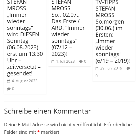
STEFAN
STEFAN
TV-TIPPS
MROSS
MROSS
STEFAN
„Immer
So., 02.07.,
MROSS
wieder
Das Erste /
So.morgen
sonntags“
ARD: “Immer
(30.06.) im
wird DIESEN
wieder
Ersten:
Sonntag
sonntags”
„Immer
(06.08.2023)
(07/12 –
wieder
erst um 13:30
2023)!
sonntags“
Uhr –
(6/19 – 2019)!
1. Juli 2023
0
zeitversetzt –
29. Juni 2019
gesendet!
0
4. August 2023
0
Schreibe einen Kommentar
Deine E-Mail-Adresse wird nicht veröffentlicht.
Erforderliche
Felder sind mit
*
markiert