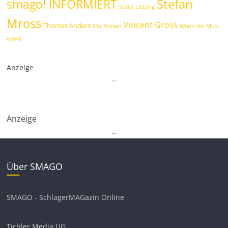
Stefan
smago! INFORMIERT
Sonia Liebing
Mross
Vincent Gross
Thomas Anders
Uta Bresan
Wenn die Musi
spielt
Anzeige
.
.
Anzeige
.
.
Über SMAGO
SMAGO - SchlagerMAGazin Online
Tichler Media UG