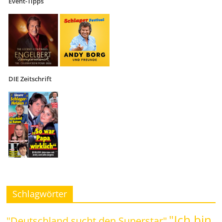
Event-Tipps
DIE Zeitschrift
Schlagwörter
"Ich bin
"Deutschland sucht den Superstar"