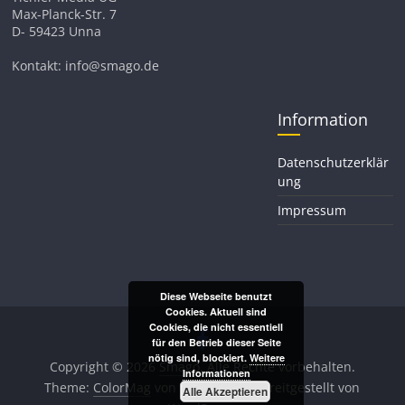
Max-Planck-Str. 7
D- 59423 Unna
Kontakt: info@smago.de
Information
Datenschutzerklär
ung
Impressum
Diese Webseite benutzt
Cookies. Aktuell sind
Cookies, die nicht essentiell
für den Betrieb dieser Seite
nötig sind, blockiert.
Weitere
Copyright © 2026
Smago
. Alle Rechte vorbehalten.
Informationen
Theme:
ColorMag
von ThemeGrill. Bereitgestellt von
Alle Akzeptieren