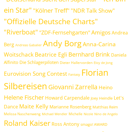
ein Star"
"Kölner Treff"
"NDR Talk Show"
"Offizielle Deutsche Charts"
"Riverboat"
Amigos
"ZDF-Fernsehgarten"
Andrea
Andy Borg
Anna-Carina
Berg
Andreas Gabalier
Bernhard Brink
Beatrice Egli
Woitschack
Daniela
Alfinito
Die Schlagerpiloten
Dieter Hallervorden
Eloy de Jong
Florian
Eurovision Song Contest
Fantasy
Silbereisen
Giovanni Zarrella
Heino
Helene Fischer
Howard Carpendale
Let's
Joey Heindle
Maite Kelly
Dance
Marianne Rosenberg
Matthias Reim
Melissa Naschenweng
Michelle
Michael Wendler
Nicole
Nino de Angelo
Roland Kaiser
Ross Antony
smago! AWARD