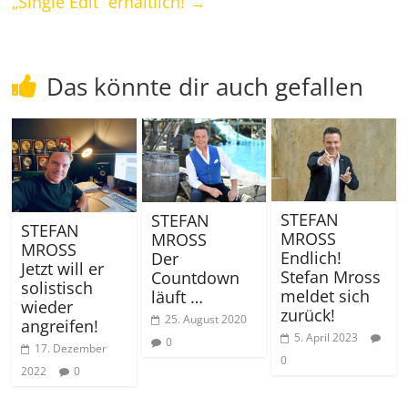
„Single Edit“ erhältlich!
→
Das könnte dir auch gefallen
STEFAN
STEFAN
STEFAN
MROSS
MROSS
MROSS
Endlich!
Der
Jetzt will er
Stefan Mross
Countdown
solistisch
meldet sich
läuft …
wieder
zurück!
25. August 2020
angreifen!
5. April 2023
0
17. Dezember
0
2022
0