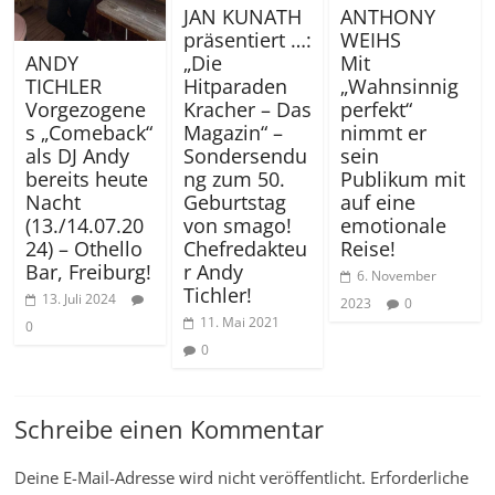
JAN KUNATH
ANTHONY
präsentiert …:
WEIHS
„Die
Mit
ANDY
Hitparaden
„Wahnsinnig
TICHLER
Kracher – Das
perfekt“
Vorgezogene
Magazin“ –
nimmt er
s „Comeback“
Sondersendu
sein
als DJ Andy
ng zum 50.
Publikum mit
bereits heute
Geburtstag
auf eine
Nacht
von smago!
emotionale
(13./14.07.20
Chefredakteu
Reise!
24) – Othello
r Andy
Bar, Freiburg!
6. November
Tichler!
13. Juli 2024
2023
0
11. Mai 2021
0
0
Schreibe einen Kommentar
Deine E-Mail-Adresse wird nicht veröffentlicht.
Erforderliche