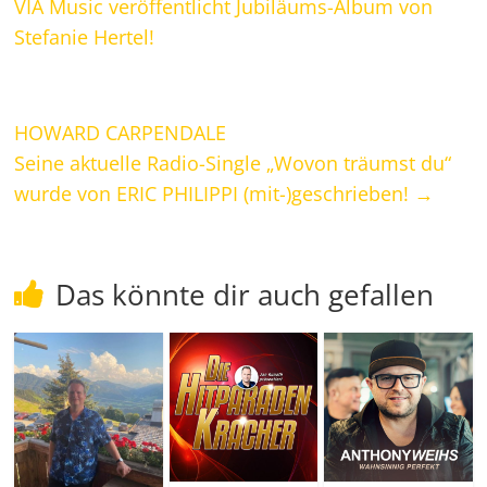
VIA Music veröffentlicht Jubiläums-Album von
Stefanie Hertel!
HOWARD CARPENDALE
Seine aktuelle Radio-Single „Wovon träumst du“
wurde von ERIC PHILIPPI (mit-)geschrieben!
→
Das könnte dir auch gefallen