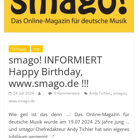
Schlager
top
smago! INFORMIERT
Happy Birthday,
www.smago.de !!!
,
,
24. Juli 2024
.
0 Kommentare
Andy Tichler
smago!
www.smago.de
Wie geil ist das denn …: Das Online-Magazin für
deutsche Musik wurde am 19.07.2024 25 Jahre jung …
und
smago!
Chefredakteur Andy Tichler hat sein eigenes
Jubiläum verpennt …!