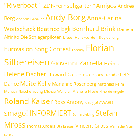
"Riverboat"
Amigos
"ZDF-Fernsehgarten"
Andrea
Andy Borg
Anna-Carina
Berg
Andreas Gabalier
Bernhard Brink
Beatrice Egli
Woitschack
Daniela
Alfinito
Die Schlagerpiloten
Dieter Hallervorden
Eloy de Jong
Florian
Eurovision Song Contest
Fantasy
Silbereisen
Giovanni Zarrella
Heino
Helene Fischer
Howard Carpendale
Let's
Joey Heindle
Maite Kelly
Dance
Marianne Rosenberg
Matthias Reim
Melissa Naschenweng
Michelle
Michael Wendler
Nicole
Nino de Angelo
Roland Kaiser
Ross Antony
smago! AWARD
Stefan
smago! INFORMIERT
Sonia Liebing
Mross
Vincent Gross
Thomas Anders
Uta Bresan
Wenn die Musi
spielt