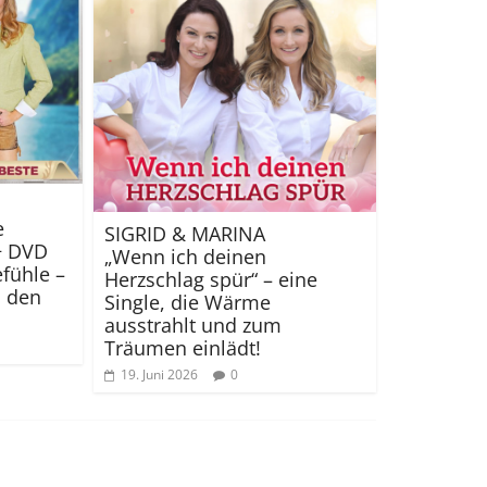
e
SIGRID & MARINA
 + DVD
„Wenn ich deinen
efühle –
Herzschlag spür“ – eine
 den
Single, die Wärme
ausstrahlt und zum
Träumen einlädt!
19. Juni 2026
0