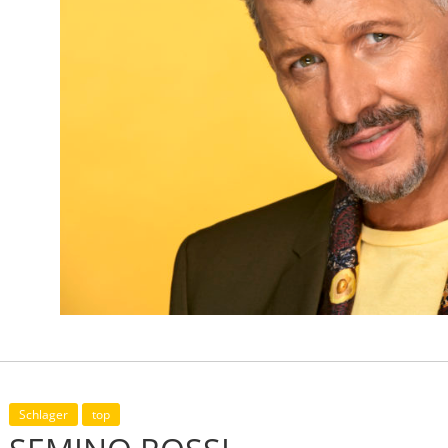
Schlager
top