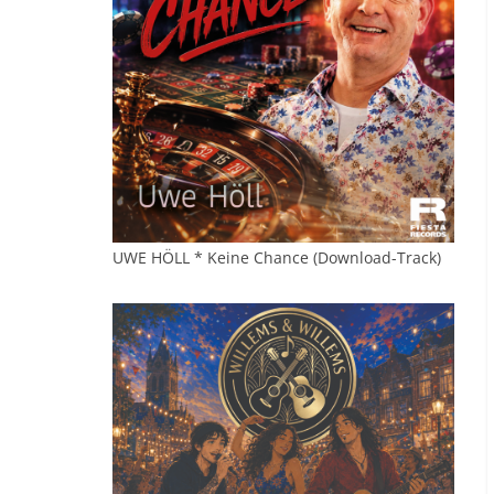
UWE HÖLL * Keine Chance (Download-Track)