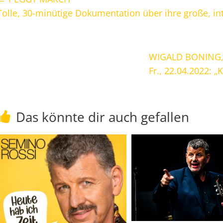
Tolle, 30-minütige Dokumentation über ihre große, int
WIGALD BONING,
Fr., 22.04.2022: „
Das könnte dir auch gefallen