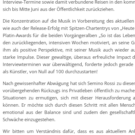
Interview-Termine sowie damit verbundene Reisen in den k
sich bis Mitte Juni aus der Öffentlichkeit zurückziehen.
Die Konzentration auf die Musik in Vorbereitung des aktuellen
wie auch der Release-Erfolg mit Spitzen-Chartentrys von „Heute 
Platin-Awards für die beiden Vorgängeralben „So ist das Leben
den zurückliegenden, intensiven Wochen motiviert, an seine Gr
ihm als positive Perspektive, mit seiner Musik auch wieder 
starke Impulse. Dieser gewaltige, überaus erfreuliche Impact 
Interviewterminen war überwältigend, forderte jedoch gerad
als Künstler, von Null auf 100 durchzustarten!
Nach gewissenhafter Abwägung hat sich Semino Rossi zu diese
vorübergehenden Rückzugs ins Privatleben öffentlich zu mache
Situationen zu ermutigen, sich mit dieser Herausforderung
können. Er möchte sich durch diesen Schritt mit allen Mensch
emotional aus der Balance sind und zudem den gesellschaftl
Schwäche einzugestehen.
Wir bitten um Verständnis dafür, dass es aus aktuellem An