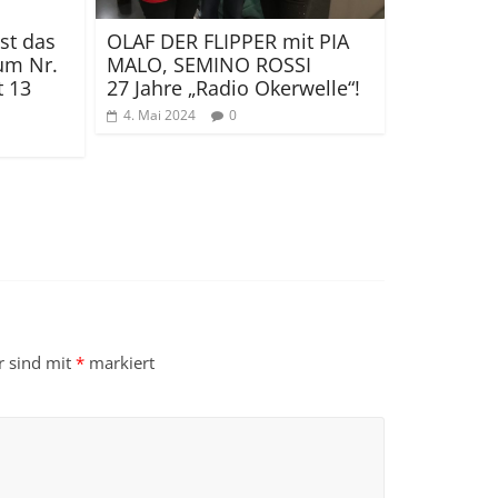
ist das
OLAF DER FLIPPER mit PIA
um Nr.
MALO, SEMINO ROSSI
t 13
27 Jahre „Radio Okerwelle“!
4. Mai 2024
0
r sind mit
*
markiert