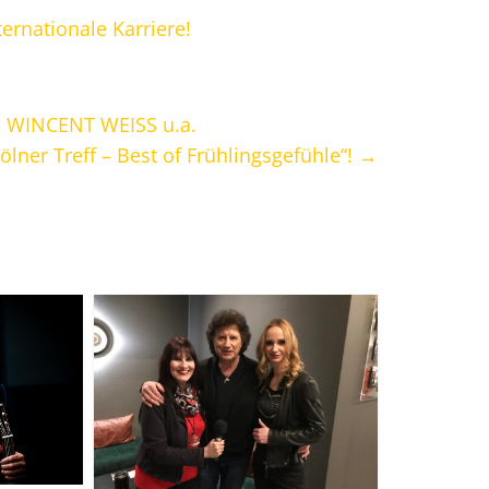
ernationale Karriere!
 WINCENT WEISS u.a.
Kölner Treff – Best of Frühlingsgefühle“!
→