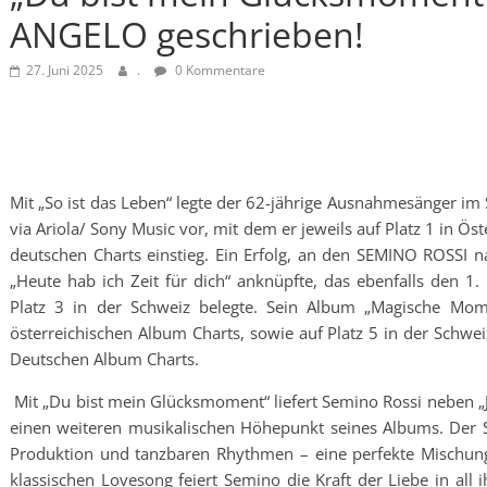
ANGELO geschrieben!
27. Juni 2025
.
0 Kommentare
Mit „So ist das Leben“ legte der 62-jährige Ausnahmesänger im
via Ariola/ Sony Music vor, mit dem er jeweils auf Platz 1 in Ös
deutschen Charts einstieg. Ein Erfolg, an den SEMINO ROSSI 
„Heute hab ich Zeit für dich“ anknüpfte, das ebenfalls den 1. 
Platz 3 in der Schweiz belegte. Sein Album „Magische Mome
österreichischen Album Charts, sowie auf Platz 5 in der Schweiz
Deutschen Album Charts.
Mit „Du bist mein Glücksmoment“ liefert Semino Rossi neben „Ja
einen weiteren musikalischen Höhepunkt seines Albums. Der S
Produktion und tanzbaren Rhythmen – eine perfekte Mischung
klassischen Lovesong feiert Semino die Kraft der Liebe in all 