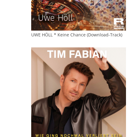
UWE HÖLL * Keine Chance (Download-Track)