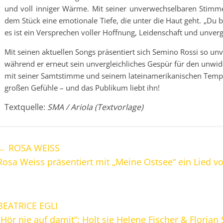
und voll inniger Wärme. Mit seiner unverwechselbaren Stimm
dem Stück eine emotionale Tiefe, die unter die Haut geht. „Du 
es ist ein Versprechen voller Hoffnung, Leidenschaft und unverg
Mit seinen aktuellen Songs präsentiert sich Semino Rossi so un
während er erneut sein unvergleichliches Gespür für den unwid
mit seiner Samtstimme und seinem lateinamerikanischen Tempe
großen Gefühle – und das Publikum liebt ihn!
Textquelle:
SMA / Ariola (Textvorlage)
←
ROSA WEISS
Rosa Weiss präsentiert mit „Meine Ostsee“ ein Lied v
BEATRICE EGLI
„Hör nie auf damit“: Holt sie Helene Fischer & Florian