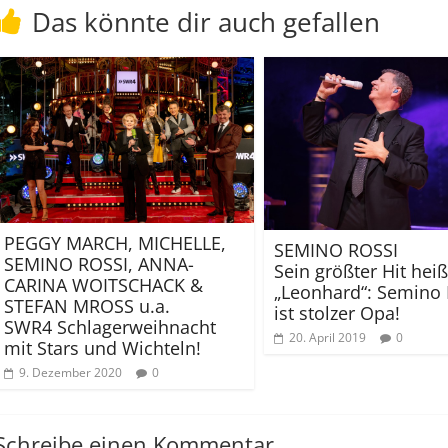
Das könnte dir auch gefallen
PEGGY MARCH, MICHELLE,
SEMINO ROSSI
SEMINO ROSSI, ANNA-
Sein größter Hit heiß
CARINA WOITSCHACK &
„Leonhard“: Semino 
STEFAN MROSS u.a.
ist stolzer Opa!
SWR4 Schlagerweihnacht
20. April 2019
0
mit Stars und Wichteln!
9. Dezember 2020
0
Schreibe einen Kommentar