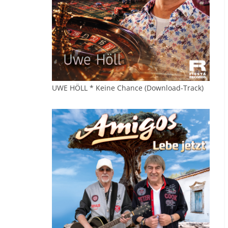
UWE HÖLL * Keine Chance (Download-Track)