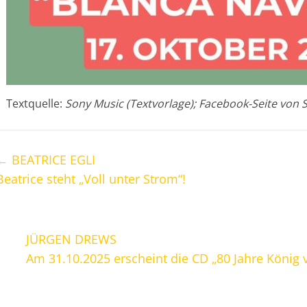
Textquelle:
Sony Music (Textvorlage); Facebook-Seite von 
←
BEATRICE EGLI
Beatrice steht „Voll unter Strom“!
JÜRGEN DREWS
Am 31.10.2025 erscheint die CD „80 Jahre König