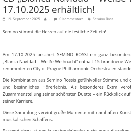
17.10.2025 erhältlich!
19. September 2025
.
0 Kommentare
Semino Rossi
Semino stimmt die Herzen auf die festliche Zeit ein!
Am 17.10.2025 beschert SEMINO ROSSI ein ganz besondere
„Blanca Navidad – Weiße Weihnacht“ enthält 15 brandneue We
renommierten City of Prague Philharmonic Orchestra entstande
Die Kombination aus Semino Rossis gefühlvoller Stimme und orc
und besinnliches Hörerlebnis. Als besonderes Extra verö
Zusammenstellung seiner schönsten Duette – ein Rückblick au
seiner Karriere.
Diese Sammlung vereint große Momente mit namhaften Künstlern
musikalischen Schaffens.
Passend dazu ist der Ausnahmekünstler nicht nur auf großer 