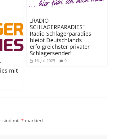
„RADIO
SCHLAGERPARADIES“
Radio Schlagerparadies
bleibt Deutschlands
erfolgreichster privater
Schlagersender!
16. Juli 2025
0
“
ies mit
r sind mit
*
markiert