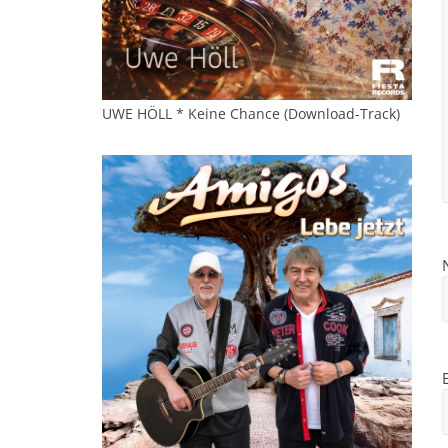
UWE HÖLL * Keine Chance (Download-Track)