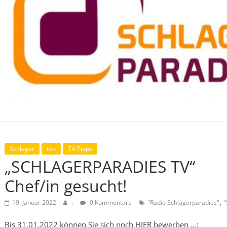
Schlager
top
TV-Tipps
„SCHLAGERPARADIES TV“
Chef/in gesucht!
,
19. Januar 2022
.
0 Kommentare
"Radio Schlagerparadies"
"
Bis 31.01.2022 können Sie sich noch HIER bewerben …: