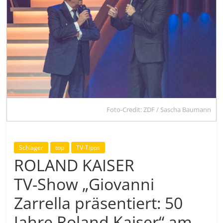
Foto-Credit: ZDF / Sascha Baumann
Schlager
top
TV-Tipps
ROLAND KAISER
TV-Show „Giovanni
Zarrella präsentiert: 50
Jahre Roland Kaiser“ am