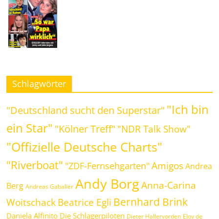
Schlagwörter
"Ich bin
"Deutschland sucht den Superstar"
ein Star"
"Kölner Treff"
"NDR Talk Show"
"Offizielle Deutsche Charts"
"Riverboat"
Amigos
"ZDF-Fernsehgarten"
Andrea
Andy Borg
Anna-Carina
Berg
Andreas Gabalier
Bernhard Brink
Woitschack
Beatrice Egli
Daniela Alfinito
Die Schlagerpiloten
Dieter Hallervorden
Eloy de