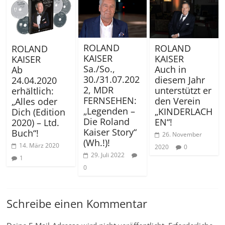
ROLAND
ROLAND
ROLAND
KAISER
KAISER
KAISER
Sa./So.,
Auch in
Ab
30./31.07.202
diesem Jahr
24.04.2020
2, MDR
unterstützt er
erhältlich:
FERNSEHEN:
den Verein
„Alles oder
„Legenden –
„KINDERLACH
Dich (Edition
Die Roland
EN“!
2020) – Ltd.
Kaiser Story“
Buch“!
26. November
(Wh.!)!
14. März 2020
2020
0
29. Juli 2022
1
0
Schreibe einen Kommentar