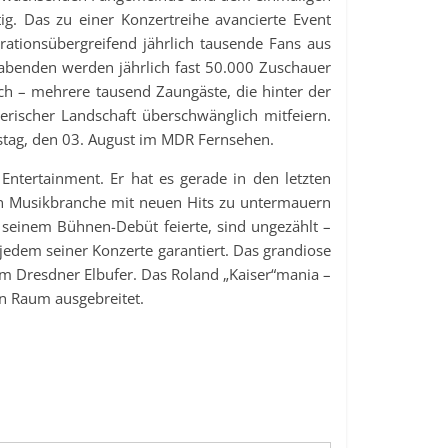
ig. Das zu einer Konzertreihe avancierte Event
nerationsübergreifend jährlich tausende Fans aus
tabenden werden jährlich fast 50.000 Zuschauer
ch – mehrere tausend Zaungäste, die hinter der
ischer Landschaft überschwänglich mitfeiern.
tag, den 03. August im MDR Fernsehen.
Entertainment. Er hat es gerade in den letzten
en Musikbranche mit neuen Hits zu untermauern
t seinem Bühnen-Debüt feierte, sind ungezählt –
jedem seiner Konzerte garantiert. Das grandiose
am Dresdner Elbufer. Das Roland „Kaiser“mania –
en Raum ausgebreitet.