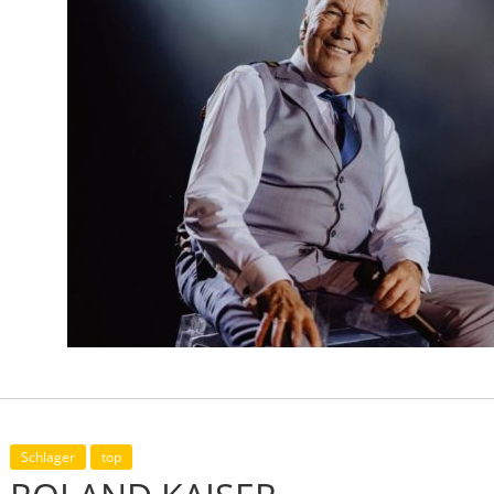
Schlager
top