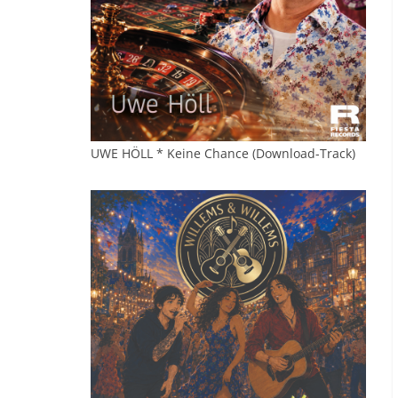
UWE HÖLL * Keine Chance (Download-Track)