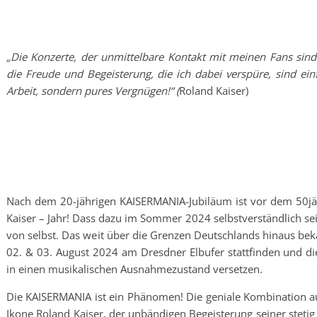
„Die Konzerte, der unmittelbare Kontakt mit meinen Fans sind
die Freude und Begeisterung, die ich dabei verspüre, sind ein
Arbeit, sondern pures Vergnügen!“ (
Roland Kaiser)
Nach dem 20-jährigen KAISERMANIA-Jubiläum ist vor dem 50j
Kaiser – Jahr! Dass dazu im Sommer 2024 selbstverständlich se
von selbst. Das weit über die Grenzen Deutschlands hinaus bek
02. & 03. August 2024 am Dresdner Elbufer stattfinden und d
in einen musikalischen Ausnahmezustand versetzen.
Die KAISERMANIA ist ein Phänomen! Die geniale Kombination a
Ikone Roland Kaiser, der unbändigen Begeisterung seiner ste