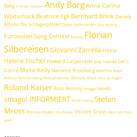
Andy Borg
Anna-Carina
Berg
Andreas Gabalier
Bernhard Brink
Beatrice Egli
Woitschack
Daniela
Alfinito
Die Schlagerpiloten
Dieter Hallervorden
Eloy de Jong
Florian
Eurovision Song Contest
Fantasy
Silbereisen
Giovanni Zarrella
Heino
Helene Fischer
Howard Carpendale
Let's
Joey Heindle
Maite Kelly
Dance
Marianne Rosenberg
Matthias Reim
Melissa Naschenweng
Michelle
Michael Wendler
Nicole
Nino de Angelo
Roland Kaiser
Ross Antony
smago! AWARD
Stefan
smago! INFORMIERT
Sonia Liebing
Mross
Vincent Gross
Thomas Anders
Uta Bresan
Wenn die Musi
spielt