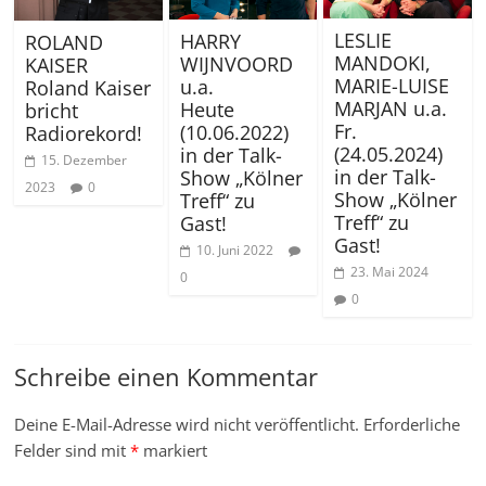
LESLIE
HARRY
ROLAND
MANDOKI,
WIJNVOORD
KAISER
MARIE-LUISE
u.a.
Roland Kaiser
MARJAN u.a.
Heute
bricht
Fr.
(10.06.2022)
Radiorekord!
(24.05.2024)
in der Talk-
15. Dezember
in der Talk-
Show „Kölner
2023
0
Show „Kölner
Treff“ zu
Treff“ zu
Gast!
Gast!
10. Juni 2022
23. Mai 2024
0
0
Schreibe einen Kommentar
Deine E-Mail-Adresse wird nicht veröffentlicht.
Erforderliche
Felder sind mit
*
markiert