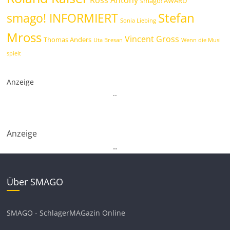
Ross Antony
smago! AWARD
Stefan
smago! INFORMIERT
Sonia Liebing
Mross
Vincent Gross
Thomas Anders
Uta Bresan
Wenn die Musi
spielt
Anzeige
.
.
Anzeige
.
.
Über SMAGO
SMAGO - SchlagerMAGazin Online