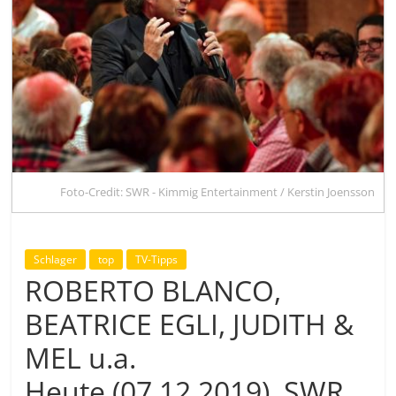
Foto-Credit: SWR - Kimmig Entertainment / Kerstin Joensson
Schlager
top
TV-Tipps
ROBERTO BLANCO,
BEATRICE EGLI, JUDITH &
MEL u.a.
Heute (07.12.2019), SWR