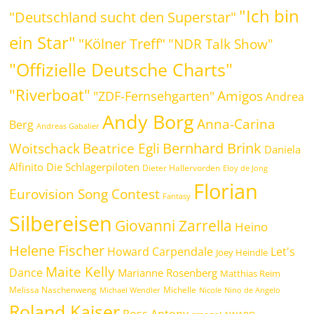
"Ich bin
"Deutschland sucht den Superstar"
ein Star"
"Kölner Treff"
"NDR Talk Show"
"Offizielle Deutsche Charts"
"Riverboat"
Amigos
"ZDF-Fernsehgarten"
Andrea
Andy Borg
Anna-Carina
Berg
Andreas Gabalier
Bernhard Brink
Beatrice Egli
Woitschack
Daniela
Alfinito
Die Schlagerpiloten
Dieter Hallervorden
Eloy de Jong
Florian
Eurovision Song Contest
Fantasy
Silbereisen
Giovanni Zarrella
Heino
Helene Fischer
Howard Carpendale
Let's
Joey Heindle
Maite Kelly
Dance
Marianne Rosenberg
Matthias Reim
Melissa Naschenweng
Michelle
Michael Wendler
Nicole
Nino de Angelo
Roland Kaiser