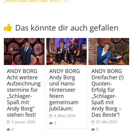
„Weihnachten bei uns“!
→
Das könnte dir auch gefallen
ANDY BORG
ANDY BORG
ANDY BORG
Acht weitere
Andy Borg
Dreifacher (!)
Aufzeichnung
und Hansi
Quoten-
stermine für
Hinterseer
Erfolg für
„Schlager-
feiern
„Schlager-
Spaß mit
gemeinsam
Spaß mit
Andy Borg“
Jubiläum:
Andy Borg –
stehen fest!
Das Beste“!
4. März 2024
3. Januar 2020
25. Mai 2025
0
0
0