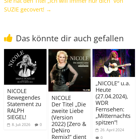
Sie hat den Titel „Ich will immer nur dich“ von
SUZIE gecovert!
→
Das könnte dir auch gefallen
„NICOLE“ u.a.
Heute
NICOLE
(27.04.2024),
Bewegendes
NICOLE
WDR
Statement zu
Der Titel „Die
Fernsehen:
RALPH
zweite Liebe
„Mitternachts
SIEGEL!
(Version
spitzen“!
2022) [Zero &
8. Juli 2026
0
DeNiro
26. April 2024
Remix]“ dient
0