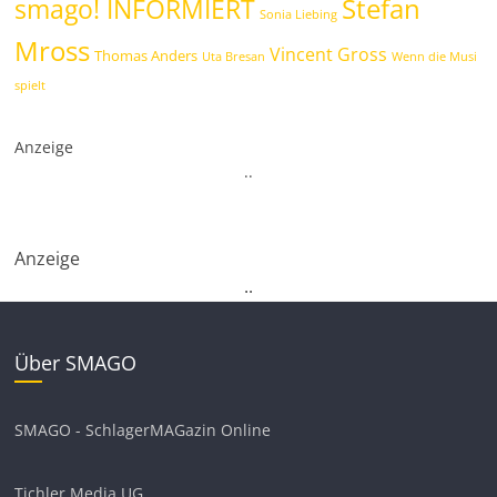
Stefan
smago! INFORMIERT
Sonia Liebing
Mross
Vincent Gross
Thomas Anders
Uta Bresan
Wenn die Musi
spielt
Anzeige
.
.
Anzeige
.
.
Über SMAGO
SMAGO - SchlagerMAGazin Online
Tichler Media UG