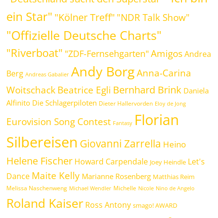
ein Star"
"Kölner Treff"
"NDR Talk Show"
"Offizielle Deutsche Charts"
"Riverboat"
Amigos
"ZDF-Fernsehgarten"
Andrea
Andy Borg
Anna-Carina
Berg
Andreas Gabalier
Bernhard Brink
Beatrice Egli
Woitschack
Daniela
Alfinito
Die Schlagerpiloten
Dieter Hallervorden
Eloy de Jong
Florian
Eurovision Song Contest
Fantasy
Silbereisen
Giovanni Zarrella
Heino
Helene Fischer
Howard Carpendale
Let's
Joey Heindle
Maite Kelly
Dance
Marianne Rosenberg
Matthias Reim
Melissa Naschenweng
Michelle
Michael Wendler
Nicole
Nino de Angelo
Roland Kaiser
Ross Antony
smago! AWARD