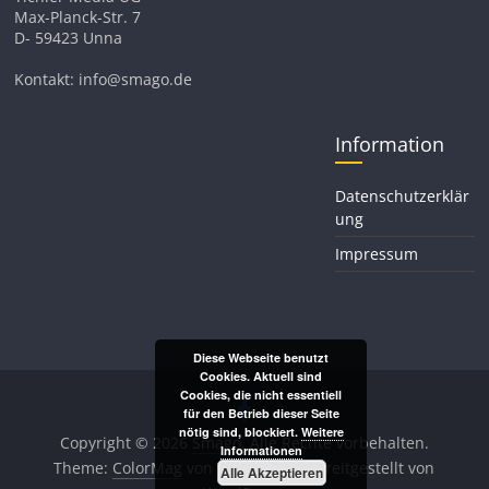
Max-Planck-Str. 7
D- 59423 Unna
Kontakt: info@smago.de
Information
Datenschutzerklär
ung
Impressum
Diese Webseite benutzt
Cookies. Aktuell sind
Cookies, die nicht essentiell
für den Betrieb dieser Seite
nötig sind, blockiert.
Weitere
Copyright © 2026
Smago
. Alle Rechte vorbehalten.
Informationen
Theme:
ColorMag
von ThemeGrill. Bereitgestellt von
Alle Akzeptieren