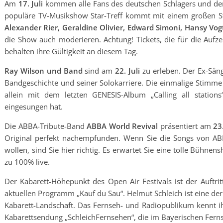
Am
17. Juli
kommen alle Fans des deutschen Schlagers und der 
populäre TV-Musikshow Star-Treff kommt mit einem großen S
Alexander Rier, Geraldine Olivier, Edward Simoni, Hansy Vo
die Show auch moderieren. Achtung! Tickets, die für die Auf
behalten ihre Gültigkeit an diesem Tag.
Ray Wilson und Band
sind am
22. Juli
zu erleben. Der Ex-Säng
Bandgeschichte und seiner Solokarriere. Die einmalige Stimme 
allein mit dem letzten GENESIS-Album „Calling all stations
eingesungen hat.
Die ABBA-Tribute-Band
ABBA World Revival
präsentiert am
23.
Original perfekt nachempfunden. Wenn Sie die Songs von AB
wollen, sind Sie hier richtig. Es erwartet Sie eine tolle Bühne
zu 100% live.
Der Kabarett-Höhepunkt des Open Air Festivals ist der Auftri
aktuellen Programm „Kauf du Sau“. Helmut Schleich ist eine de
Kabarett-Landschaft. Das Fernseh- und Radiopublikum kennt ihn
Kabarettsendung „SchleichFernsehen“, die im Bayerischen Ferns