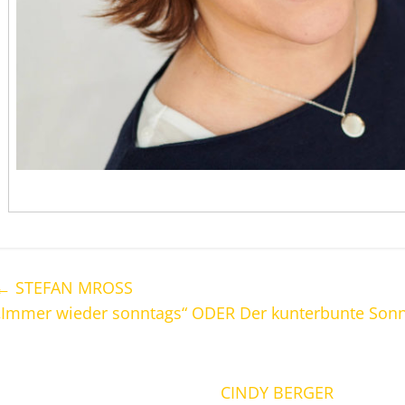
←
STEFAN MROSS
„Immer wieder sonntags“ ODER Der kunterbunte Sonnt
CINDY BERGER