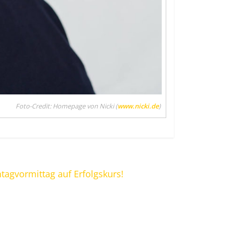
Foto-Credit: Homepage von Nicki (
www.nicki.de
)
agvormittag auf Erfolgskurs!