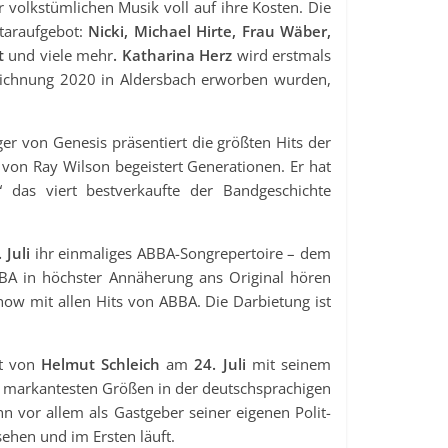
volkstümlichen Musik voll auf ihre Kosten. Die
taraufgebot:
Nicki, Michael Hirte, Frau Wäber,
gt
und viele mehr
. Katharina Herz
wird erstmals
zeichnung 2020 in Aldersbach erworben wurden,
er von Genesis präsentiert die größten Hits der
von Ray Wilson begeistert Generationen. Er hat
“ das viert bestverkaufte der Bandgeschichte
 Juli
ihr einmaliges ABBA-Songrepertoire – dem
BA in höchster Annäherung ans Original hören
nshow mit allen Hits von ABBA. Die Darbietung ist
tt von
Helmut Schleich
am
24. Juli
mit seinem
r markantesten Größen in der deutschsprachigen
 vor allem als Gastgeber seiner eigenen Polit-
ehen und im Ersten läuft.