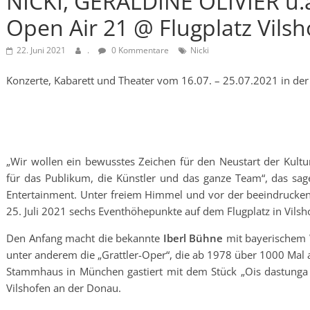
NICKI, GÉRALDINE OLIVIER u.
Open Air 21 @ Flugplatz Vilsh
22. Juni 2021
.
0 Kommentare
Nicki
Konzerte, Kabarett und Theater vom 16.07. – 25.07.2021 in der
„Wir wollen ein bewusstes Zeichen für den Neustart der Kultur
für das Publikum, die Künstler und das ganze Team“, das sage
Entertainment. Unter freiem Himmel und vor der beeindrucken
25. Juli 2021 sechs Eventhöhepunkte auf dem Flugplatz in Vilsh
Den Anfang macht die bekannte
Iberl Bühne
mit bayerischem W
unter anderem die „Grattler-Oper“, die ab 1978 über 1000 Mal 
Stammhaus in München gastiert mit dem Stück „Ois dastung
Vilshofen an der Donau.