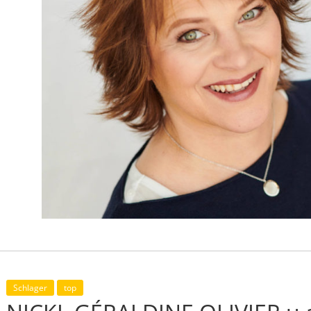
Schlager
top