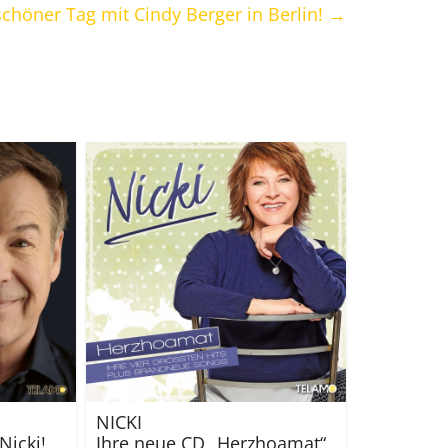
chöner Tag mit Cindy Berger in Berlin!
→
NICKI
Nicki!
Ihre neue CD „Herzhoamat“