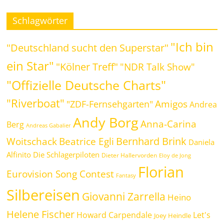
Schlagwörter
"Ich bin
"Deutschland sucht den Superstar"
ein Star"
"Kölner Treff"
"NDR Talk Show"
"Offizielle Deutsche Charts"
"Riverboat"
Amigos
"ZDF-Fernsehgarten"
Andrea
Andy Borg
Anna-Carina
Berg
Andreas Gabalier
Bernhard Brink
Beatrice Egli
Woitschack
Daniela
Alfinito
Die Schlagerpiloten
Dieter Hallervorden
Eloy de Jong
Florian
Eurovision Song Contest
Fantasy
Silbereisen
Giovanni Zarrella
Heino
Helene Fischer
Howard Carpendale
Let's
Joey Heindle