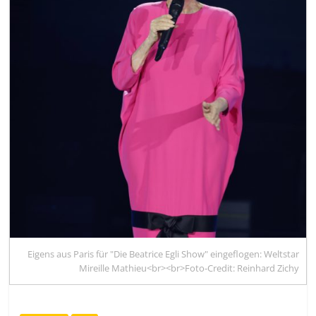
Eigens aus Paris für "Die Beatrice Egli Show" eingeflogen: Weltstar
Mireille Mathieu<br><br>Foto-Credit: Reinhard Zichy