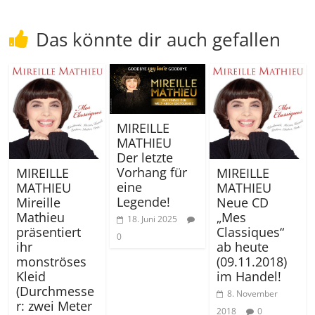
Das könnte dir auch gefallen
MIREILLE
MATHIEU
Der letzte
Vorhang für
MIREILLE
MIREILLE
eine
MATHIEU
MATHIEU
Legende!
Mireille
Neue CD
Mathieu
„Mes
18. Juni 2025
präsentiert
Classiques“
0
ihr
ab heute
monströses
(09.11.2018)
Kleid
im Handel!
(Durchmesse
8. November
r: zwei Meter
2018
0