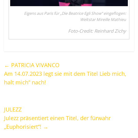
Eigens aus Paris für „Die Beatrice Egli Show“ eingeflogen:
Weltstar Mireille Mathieu
Foto-Credit: Reinhard Zichy
←
PATRICIA VIVANCO
Am 14.07.2023 legt sie mit dem Titel Lieb mich,
halt mich“ nach!
JULEZZ
Julezz präsentiert einen Titel, der fürwahr
„Euphorisiert“!
→