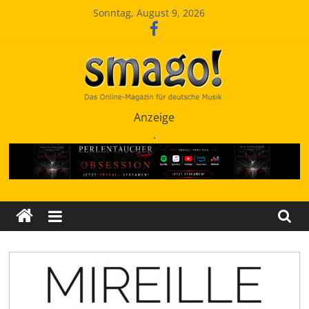
Zum
Sonntag, August 9, 2026
Inhalt
springen
Smago
Anzeige
.
SchlagerMAGazinOnline