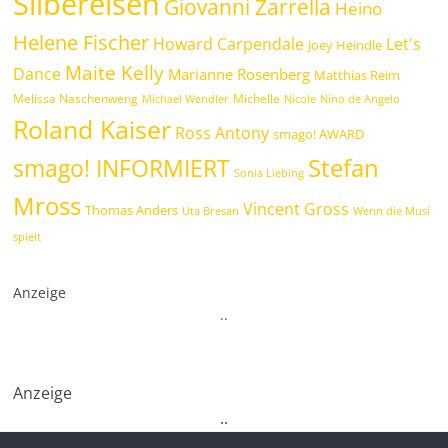
Silbereisen
Giovanni Zarrella
Heino
Helene Fischer
Howard Carpendale
Let's
Joey Heindle
Maite Kelly
Dance
Marianne Rosenberg
Matthias Reim
Melissa Naschenweng
Michelle
Michael Wendler
Nicole
Nino de Angelo
Roland Kaiser
Ross Antony
smago! AWARD
Stefan
smago! INFORMIERT
Sonia Liebing
Mross
Vincent Gross
Thomas Anders
Uta Bresan
Wenn die Musi
spielt
Anzeige
.
.
Anzeige
.
.