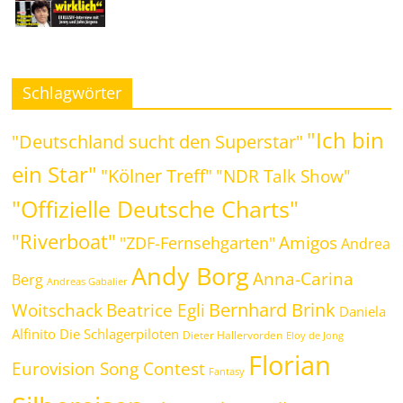
Schlagwörter
"Ich bin
"Deutschland sucht den Superstar"
ein Star"
"Kölner Treff"
"NDR Talk Show"
"Offizielle Deutsche Charts"
"Riverboat"
Amigos
"ZDF-Fernsehgarten"
Andrea
Andy Borg
Anna-Carina
Berg
Andreas Gabalier
Bernhard Brink
Beatrice Egli
Woitschack
Daniela
Alfinito
Die Schlagerpiloten
Dieter Hallervorden
Eloy de Jong
Florian
Eurovision Song Contest
Fantasy