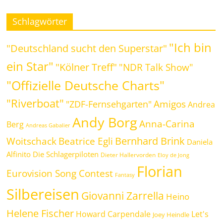
Schlagwörter
"Ich bin
"Deutschland sucht den Superstar"
ein Star"
"Kölner Treff"
"NDR Talk Show"
"Offizielle Deutsche Charts"
"Riverboat"
Amigos
"ZDF-Fernsehgarten"
Andrea
Andy Borg
Anna-Carina
Berg
Andreas Gabalier
Bernhard Brink
Beatrice Egli
Woitschack
Daniela
Alfinito
Die Schlagerpiloten
Dieter Hallervorden
Eloy de Jong
Florian
Eurovision Song Contest
Fantasy
Silbereisen
Giovanni Zarrella
Heino
Helene Fischer
Howard Carpendale
Let's
Joey Heindle