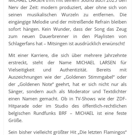
MICHAEL LARSEN trifft mit seinem Sound auch 2025 den
Nerv der Zeit: modern produziert, aber ohne sich von
seinen musikalischen Wurzeln zu entfernen. Die
eingängige Melodie und der mitreißende Refrain bleiben
sofort hängen. Kein Wunder, dass der Song das Zeug
zum neuen Dauerbrenner in den Playlisten von
Schlagerfans hat – Mitsingen ist ausdrücklich erwünscht!
Mit einer Karriere, die sich über mehrere Jahrzehnte
erstreckt, steht der Name MICHAEL LARSEN für
Vielseitigkeit und Authentizität. Bereits mit
Auszeichnungen wie der „Goldenen Stimmgabel“ oder
der „Goldenen Note“ geehrt, hat er sich nicht nur als
Sänger, sondern auch als Moderator und Textdichter
einen Namen gemacht. Ob in TV-Shows wie der ZDF-
Hitparade oder im Studio des öffentlich-rechtlichen
belgischen Rundfunks BRF – MICHAEL ist eine feste
Größe.
Sein bisher vielleicht größter Hit „Die letzten Flamingos“