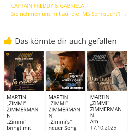
CAPTAIN FREDDY & GABRIELA
Sie nehmen uns mit auf die „MS Sehnsucht“!
→
Das könnte dir auch gefallen
MARTIN
MARTIN
MARTIN
„ZIMMI“
„ZIMMI“
„ZIMMI“
ZIMMERMAN
ZIMMERMAN
ZIMMERMAN
N
N
N
Am
„Zimmi“
„Zimmi’s“
17.10.2025
bringt mit
neuer Song