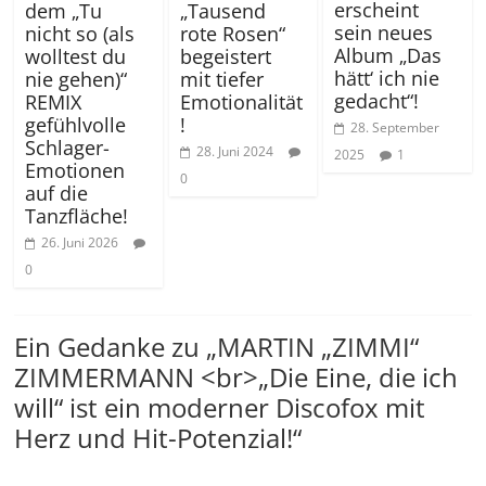
erscheint
dem „Tu
„Tausend
sein neues
nicht so (als
rote Rosen“
Album „Das
wolltest du
begeistert
hätt‘ ich nie
nie gehen)“
mit tiefer
gedacht“!
REMIX
Emotionalität
gefühlvolle
!
28. September
Schlager-
28. Juni 2024
2025
1
Emotionen
0
auf die
Tanzfläche!
26. Juni 2026
0
Ein Gedanke zu „
MARTIN „ZIMMI“
ZIMMERMANN <br>„Die Eine, die ich
will“ ist ein moderner Discofox mit
Herz und Hit-Potenzial!
“