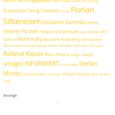
Alfinito
Die Schlagerpiloten
Dieter Hallervorden
Eloy de Jong
Florian
Eurovision Song Contest
Fantasy
Silbereisen
Giovanni Zarrella
Heino
Helene Fischer
Howard Carpendale
Let's
Joey Heindle
Maite Kelly
Dance
Marianne Rosenberg
Matthias Reim
Melissa Naschenweng
Michelle
Michael Wendler
Nicole
Nino de Angelo
Roland Kaiser
Ross Antony
smago! AWARD
Stefan
smago! INFORMIERT
Sonia Liebing
Mross
Vincent Gross
Thomas Anders
Uta Bresan
Wenn die Musi
spielt
Anzeige
.
.