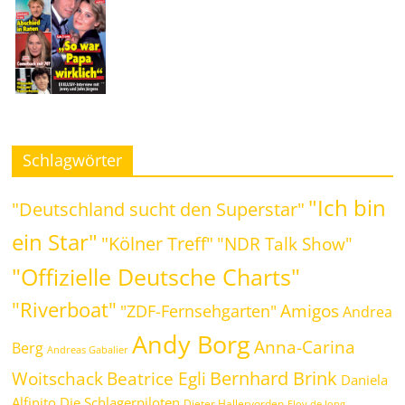
Schlagwörter
"Ich bin
"Deutschland sucht den Superstar"
ein Star"
"Kölner Treff"
"NDR Talk Show"
"Offizielle Deutsche Charts"
"Riverboat"
Amigos
"ZDF-Fernsehgarten"
Andrea
Andy Borg
Anna-Carina
Berg
Andreas Gabalier
Bernhard Brink
Beatrice Egli
Woitschack
Daniela
Alfinito
Die Schlagerpiloten
Dieter Hallervorden
Eloy de Jong