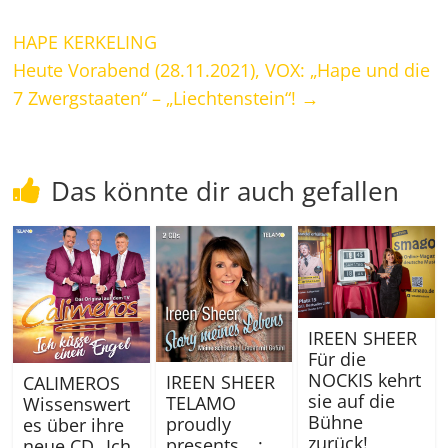
HAPE KERKELING
Heute Vorabend (28.11.2021), VOX: „Hape und die
7 Zwergstaaten“ – „Liechtenstein“!
→
Das könnte dir auch gefallen
IREEN SHEER
Für die
NOCKIS kehrt
IREEN SHEER
CALIMEROS
sie auf die
TELAMO
Wissenswert
Bühne
proudly
es über ihre
zurück!
presents …:
neue CD „Ich