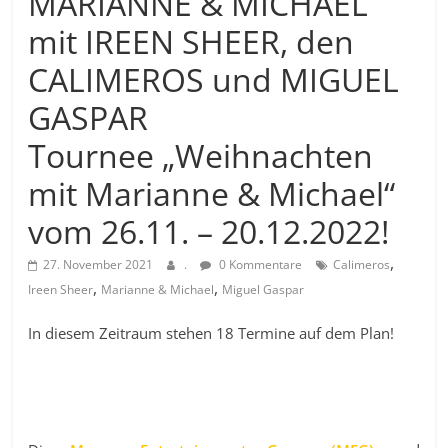
MARIANNE & MICHAEL
mit IREEN SHEER, den
CALIMEROS und MIGUEL
GASPAR
Tournee „Weihnachten
mit Marianne & Michael“
vom 26.11. – 20.12.2022!
,
27. November 2021
.
0 Kommentare
Calimeros
,
,
Ireen Sheer
Marianne & Michael
Miguel Gaspar
In diesem Zeitraum stehen 18 Termine auf dem Plan!