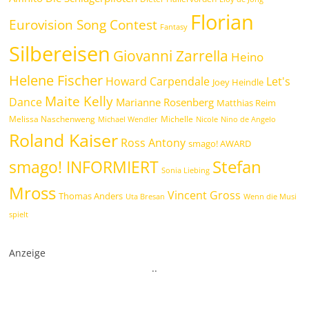
Florian
Eurovision Song Contest
Fantasy
Silbereisen
Giovanni Zarrella
Heino
Helene Fischer
Howard Carpendale
Let's
Joey Heindle
Maite Kelly
Dance
Marianne Rosenberg
Matthias Reim
Melissa Naschenweng
Michelle
Michael Wendler
Nicole
Nino de Angelo
Roland Kaiser
Ross Antony
smago! AWARD
Stefan
smago! INFORMIERT
Sonia Liebing
Mross
Vincent Gross
Thomas Anders
Uta Bresan
Wenn die Musi
spielt
Anzeige
.
.