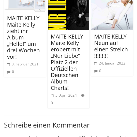
MAITE KELLY
Maite Kelly
zieht ihr
MAITE KELLY
MAITE KELLY
Album
Maite Kelly
Neun auf
„Hello!“ um
erobert mit
einen Streich
drei Wochen
„Nur Liebe“
!!!!!!!!!
vor!
Platz 2 der
24. Januar 2022
3. Februar 2021
Offiziellen
0
0
Deutschen
Album
Charts!
5. April 2024
0
Schreibe einen Kommentar