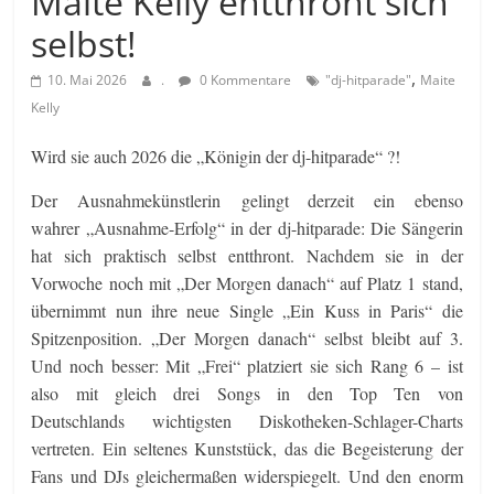
Maite Kelly entthront sich
selbst!
,
10. Mai 2026
.
0 Kommentare
"dj-hitparade"
Maite
Kelly
Wird sie auch 2026 die „Königin der dj-hitparade“ ?!
Der Ausnahmekünstlerin gelingt derzeit ein ebenso
wahrer „Ausnahme-Erfolg“ in der dj-hitparade: Die Sängerin
hat sich praktisch selbst entthront. Nachdem sie in der
Vorwoche noch mit „Der Morgen danach“ auf Platz 1 stand,
übernimmt nun ihre neue Single „Ein Kuss in Paris“ die
Spitzenposition. „Der Morgen danach“ selbst bleibt auf 3.
Und noch besser: Mit „Frei“ platziert sie sich Rang 6 – ist
also mit gleich drei Songs in den Top Ten von
Deutschlands wichtigsten Diskotheken-Schlager-Charts
vertreten. Ein seltenes Kunststück, das die Begeisterung der
Fans und DJs gleichermaßen widerspiegelt. Und den enorm