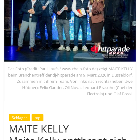
Das Foto (Credit: Paul Laufs / www.rhein-foto.de) zeigt MAITE KELLY
beim Branchentreff der dj-hitparade am 9. März 2026 in Düsseldorf.
Zusammen mit ihrem Team. Von links nach rechts (neben Uwe
Hübner): Felix Gauder, Oli Nova, Leonard Prasuhn (Chef der
Electrola) und Olaf Bossi.
Schlager
top
MAITE KELLY