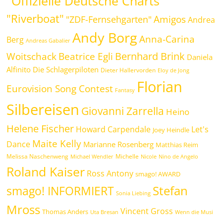
"Offizielle Deutsche Charts"
"Riverboat"
Amigos
"ZDF-Fernsehgarten"
Andrea
Andy Borg
Anna-Carina
Berg
Andreas Gabalier
Bernhard Brink
Beatrice Egli
Woitschack
Daniela
Alfinito
Die Schlagerpiloten
Dieter Hallervorden
Eloy de Jong
Florian
Eurovision Song Contest
Fantasy
Silbereisen
Giovanni Zarrella
Heino
Helene Fischer
Howard Carpendale
Let's
Joey Heindle
Maite Kelly
Dance
Marianne Rosenberg
Matthias Reim
Melissa Naschenweng
Michelle
Michael Wendler
Nicole
Nino de Angelo
Roland Kaiser
Ross Antony
smago! AWARD
Stefan
smago! INFORMIERT
Sonia Liebing
Mross
Vincent Gross
Thomas Anders
Uta Bresan
Wenn die Musi