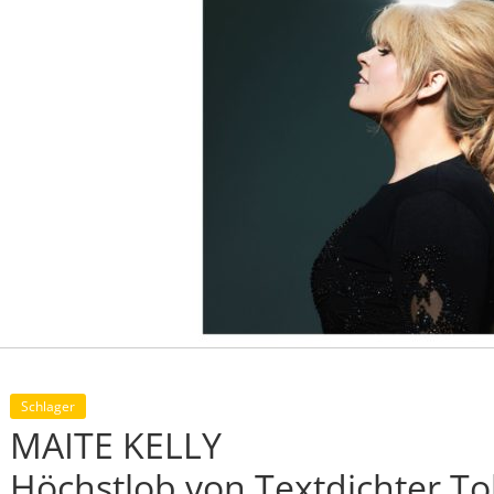
Schlager
MAITE KELLY
Höchstlob von Textdichter Tob