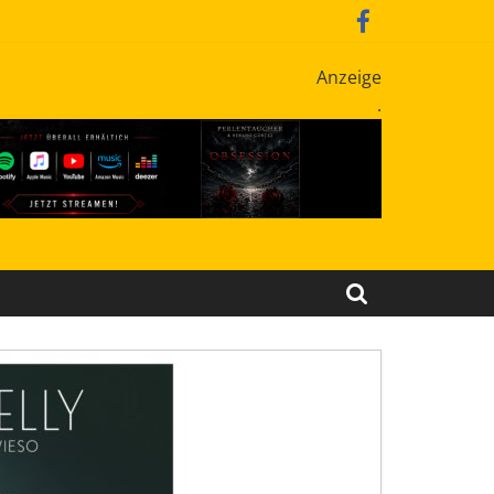
Anzeige
.