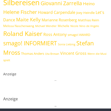
Silbereisen
Giovanni Zarrella
Heino
Helene Fischer
Howard Carpendale
Let's
Joey Heindle
Maite Kelly
Dance
Marianne Rosenberg
Matthias Reim
Melissa Naschenweng
Michelle
Michael Wendler
Nicole
Nino de Angelo
Roland Kaiser
Ross Antony
smago! AWARD
Stefan
smago! INFORMIERT
Sonia Liebing
Mross
Vincent Gross
Thomas Anders
Uta Bresan
Wenn die Musi
spielt
Anzeige
.
.
Anzeige
.
.