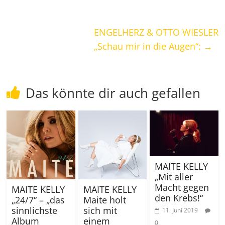
ENGELHERZ & OTTO WIESLER
„Schau mir in die Augen“:
→
Das könnte dir auch gefallen
MAITE KELLY
„Mit aller
Macht gegen
MAITE KELLY
MAITE KELLY
den Krebs!“
„24/7“ – „das
Maite holt
sinnlichste
sich mit
11. Juni 2019
Album
einem
0