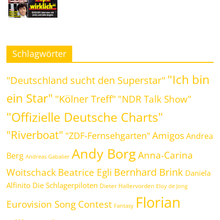
Schlagwörter
"Ich bin
"Deutschland sucht den Superstar"
ein Star"
"Kölner Treff"
"NDR Talk Show"
"Offizielle Deutsche Charts"
"Riverboat"
Amigos
"ZDF-Fernsehgarten"
Andrea
Andy Borg
Anna-Carina
Berg
Andreas Gabalier
Bernhard Brink
Beatrice Egli
Woitschack
Daniela
Alfinito
Die Schlagerpiloten
Dieter Hallervorden
Eloy de Jong
Florian
Eurovision Song Contest
Fantasy