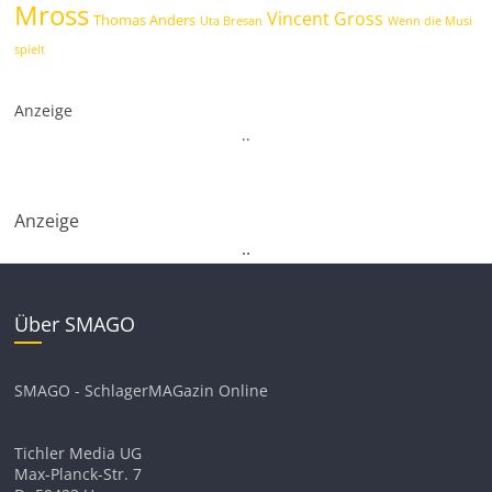
Mross
Vincent Gross
Thomas Anders
Uta Bresan
Wenn die Musi
spielt
Anzeige
.
.
Anzeige
.
.
Über SMAGO
SMAGO - SchlagerMAGazin Online
Tichler Media UG
Max-Planck-Str. 7