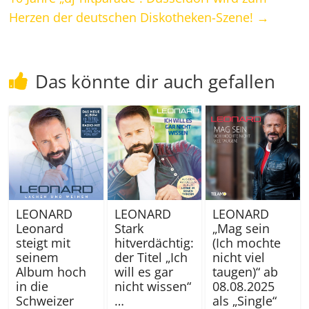
Herzen der deutschen Diskotheken-Szene!
→
Das könnte dir auch gefallen
LEONARD
LEONARD
LEONARD
Leonard
Stark
„Mag sein
steigt mit
hitverdächtig:
(Ich mochte
seinem
der Titel „Ich
nicht viel
Album hoch
will es gar
taugen)“ ab
in die
nicht wissen“
08.08.2025
Schweizer
…
als „Single“