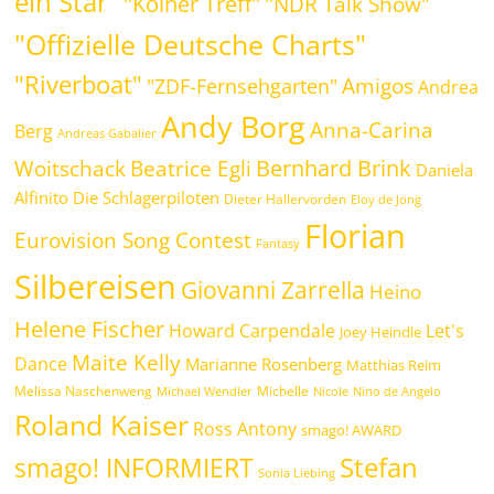
ein Star"
"Kölner Treff"
"NDR Talk Show"
"Offizielle Deutsche Charts"
"Riverboat"
Amigos
"ZDF-Fernsehgarten"
Andrea
Andy Borg
Anna-Carina
Berg
Andreas Gabalier
Bernhard Brink
Beatrice Egli
Woitschack
Daniela
Alfinito
Die Schlagerpiloten
Dieter Hallervorden
Eloy de Jong
Florian
Eurovision Song Contest
Fantasy
Silbereisen
Giovanni Zarrella
Heino
Helene Fischer
Howard Carpendale
Let's
Joey Heindle
Maite Kelly
Dance
Marianne Rosenberg
Matthias Reim
Melissa Naschenweng
Michelle
Michael Wendler
Nicole
Nino de Angelo
Roland Kaiser
Ross Antony
smago! AWARD
Stefan
smago! INFORMIERT
Sonia Liebing