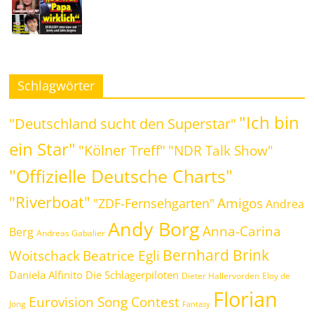
Schlagwörter
"Ich bin
"Deutschland sucht den Superstar"
ein Star"
"Kölner Treff"
"NDR Talk Show"
"Offizielle Deutsche Charts"
"Riverboat"
Amigos
"ZDF-Fernsehgarten"
Andrea
Andy Borg
Anna-Carina
Berg
Andreas Gabalier
Bernhard Brink
Woitschack
Beatrice Egli
Daniela Alfinito
Die Schlagerpiloten
Dieter Hallervorden
Eloy de
Florian
Eurovision Song Contest
Jong
Fantasy