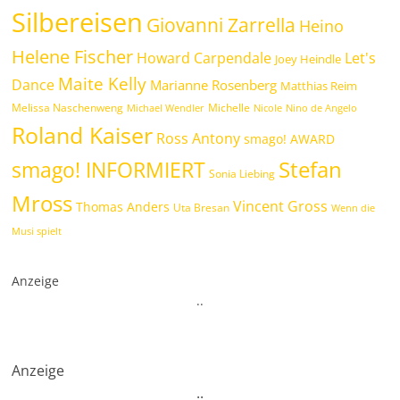
Silbereisen
Giovanni Zarrella
Heino
Helene Fischer
Howard Carpendale
Let's
Joey Heindle
Maite Kelly
Dance
Marianne Rosenberg
Matthias Reim
Melissa Naschenweng
Michelle
Michael Wendler
Nicole
Nino de Angelo
Roland Kaiser
Ross Antony
smago! AWARD
Stefan
smago! INFORMIERT
Sonia Liebing
Mross
Vincent Gross
Thomas Anders
Uta Bresan
Wenn die
Musi spielt
Anzeige
.
.
Anzeige
.
.