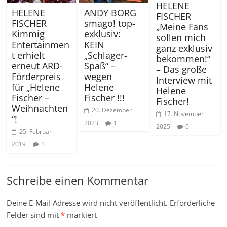
HELENE
ANDY BORG
HELENE
FISCHER
smago! top-
FISCHER
„Meine Fans
exklusiv:
Kimmig
sollen mich
KEIN
Entertainmen
ganz exklusiv
„Schlager-
t erhielt
bekommen!“
Spaß“ –
erneut ARD-
– Das große
wegen
Förderpreis
Interview mit
Helene
für „Helene
Helene
Fischer !!!
Fischer –
Fischer!
Weihnachten
20. Dezember
17. November
“!
2023
1
2025
0
25. Februar
2019
1
Schreibe einen Kommentar
Deine E-Mail-Adresse wird nicht veröffentlicht.
Erforderliche
Felder sind mit
*
markiert