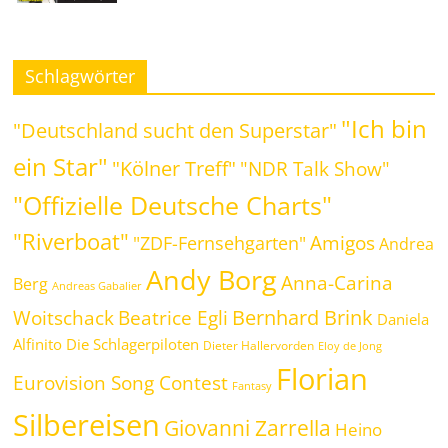
Schlagwörter
"Ich bin
"Deutschland sucht den Superstar"
ein Star"
"Kölner Treff"
"NDR Talk Show"
"Offizielle Deutsche Charts"
"Riverboat"
Amigos
"ZDF-Fernsehgarten"
Andrea
Andy Borg
Anna-Carina
Berg
Andreas Gabalier
Bernhard Brink
Beatrice Egli
Woitschack
Daniela
Alfinito
Die Schlagerpiloten
Dieter Hallervorden
Eloy de Jong
Florian
Eurovision Song Contest
Fantasy
Silbereisen
Giovanni Zarrella
Heino