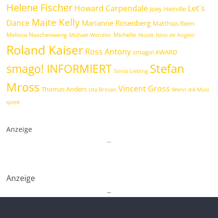
Helene Fischer
Howard Carpendale
Let's
Joey Heindle
Maite Kelly
Dance
Marianne Rosenberg
Matthias Reim
Melissa Naschenweng
Michelle
Michael Wendler
Nicole
Nino de Angelo
Roland Kaiser
Ross Antony
smago! AWARD
Stefan
smago! INFORMIERT
Sonia Liebing
Mross
Vincent Gross
Thomas Anders
Uta Bresan
Wenn die Musi
spielt
Anzeige
.
.
Anzeige
.
.