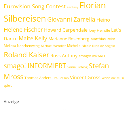
Florian
Eurovision Song Contest
Fantasy
Silbereisen
Giovanni Zarrella
Heino
Helene Fischer
Howard Carpendale
Let's
Joey Heindle
Maite Kelly
Dance
Marianne Rosenberg
Matthias Reim
Melissa Naschenweng
Michelle
Michael Wendler
Nicole
Nino de Angelo
Roland Kaiser
Ross Antony
smago! AWARD
Stefan
smago! INFORMIERT
Sonia Liebing
Mross
Vincent Gross
Thomas Anders
Uta Bresan
Wenn die Musi
spielt
Anzeige
.
.