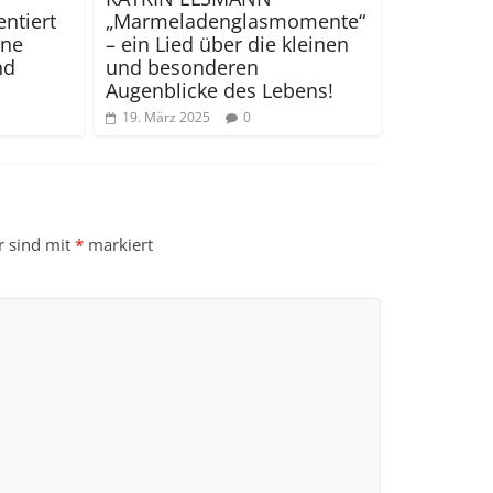
ntiert
„Marmeladenglasmomente“
ine
– ein Lied über die kleinen
nd
und besonderen
Augenblicke des Lebens!
19. März 2025
0
r sind mit
*
markiert