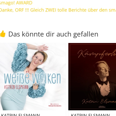
smago! AWARD
Danke, ORF !!! Gleich ZWEI tolle Berichte über den s
Das könnte dir auch gefallen
KATRIN ELSMANN
KATRIN ELSMANN