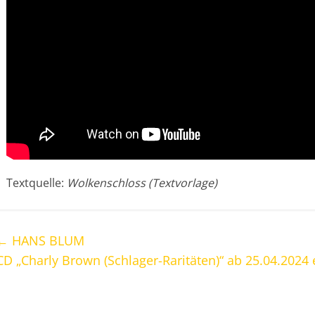
Textquelle:
Wolkenschloss (Textvorlage)
←
HANS BLUM
CD „Charly Brown (Schlager-Raritäten)“ ab 25.04.2024 e