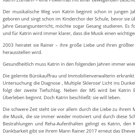
Der musikalische Weg von Katrin beginnt schon in jungen J
geboren und singt schon im Kinderchor der Schule, bevor sie ü
Jahre Gesangsunterricht, möchte sogar Gesang studieren. Es 
und für Katrin wird immer klarer, dass die Musik einen wichtige
2003 heiratet sie Rainer – ihre große Liebe und ihren größter
herausstellen wird.
Gesundheitlich muss Katrin in den folgenden Jahren immer wied
Die gelernte Bürokauffrau und Immobilienverwalterin erkrankt 
Untersuchung die Diagnose ‚ Multiple Sklerose‘ Licht ins Dunkel
folgt der zweite Tiefschlag. Neben der MS wird bei Katrin 
Überleben beginnt. Doch Katrin beschließt: sie will leben.
Die schwere Zeit steht sie vor allem durch die Liebe zu ihrem M
die Musik, die sie immer wieder motiviert und durch diese Sch
Bestrahlungen und Reha-Aufenthalten gelingt es Katrin, den 
Dankbarkeit gibt sie ihrem Mann Rainer 2017 erneut das Eheve