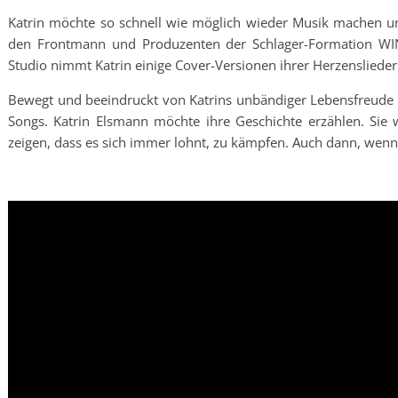
Katrin möchte so schnell wie möglich wieder Musik machen u
den Frontmann und Produzenten der Schlager-Formation WIND
Studio nimmt Katrin einige Cover-Versionen ihrer Herzenslieder
Bewegt und beeindruckt von Katrins unbändiger Lebensfreude 
Songs. Katrin Elsmann möchte ihre Geschichte erzählen. Sie
zeigen, dass es sich immer lohnt, zu kämpfen. Auch dann, wenn