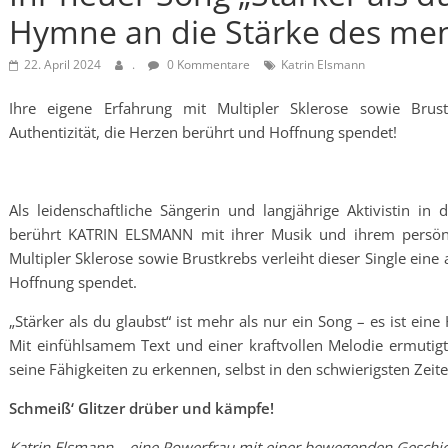
Hymne an die Stärke des men
22. April 2024
.
0 Kommentare
Katrin Elsmann
Ihre eigene Erfahrung mit Multipler Sklerose sowie Brustk
Authentizität, die Herzen berührt und Hoffnung spendet!
Als leidenschaftliche Sängerin und langjährige Aktivistin i
berührt KATRIN ELSMANN mit ihrer Musik und ihrem persönl
Multipler Sklerose sowie Brustkrebs verleiht dieser Single eine 
Hoffnung spendet.
„Stärker als du glaubst“ ist mehr als nur ein Song – es ist ei
Mit einfühlsamem Text und einer kraftvollen Melodie ermutigt
seine Fähigkeiten zu erkennen, selbst in den schwierigsten Zeite
Schmeiß‘ Glitzer drüber und kämpfe!
Katrin Elsmann – eine Powerfrau mit einer bewegenden Geschi