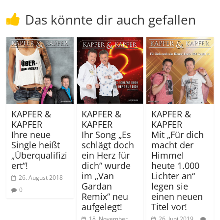
Das könnte dir auch gefallen
KAPFER &
KAPFER &
KAPFER &
KAPFER
KAPFER
KAPFER
Ihre neue
Ihr Song „Es
Mit „Für dich
Single heißt
schlägt doch
macht der
„Überqualifizi
ein Herz für
Himmel
ert“!
dich“ wurde
heute 1.000
im „Van
Lichter an“
26. August 2018
Gardan
legen sie
0
Remix“ neu
einen neuen
aufgelegt!
Titel vor!
18. November
26. Juni 2019