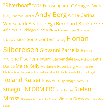
"Riverboat"
Amigos
"ZDF-Fernsehgarten"
Andrea
Andy Borg
Anna-Carina
Berg
Andreas Gabalier
Bernhard Brink
Beatrice Egli
Woitschack
Daniela
Alfinito
Die Schlagerpiloten
Dieter Hallervorden
Eloy de Jong
Florian
Eurovision Song Contest
Fantasy
Silbereisen
Giovanni Zarrella
Heino
Helene Fischer
Howard Carpendale
Let's
Joey Heindle
Maite Kelly
Dance
Marianne Rosenberg
Matthias Reim
Melissa Naschenweng
Michelle
Michael Wendler
Nicole
Nino de Angelo
Roland Kaiser
Ross Antony
smago! AWARD
Stefan
smago! INFORMIERT
Sonia Liebing
Mross
Vincent Gross
Thomas Anders
Uta Bresan
Wenn die Musi
spielt