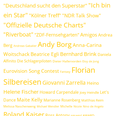
"Ich bin
"Deutschland sucht den Superstar"
ein Star"
"Kölner Treff"
"NDR Talk Show"
"Offizielle Deutsche Charts"
"Riverboat"
Amigos
"ZDF-Fernsehgarten"
Andrea
Andy Borg
Anna-Carina
Berg
Andreas Gabalier
Bernhard Brink
Beatrice Egli
Woitschack
Daniela
Alfinito
Die Schlagerpiloten
Dieter Hallervorden
Eloy de Jong
Florian
Eurovision Song Contest
Fantasy
Silbereisen
Giovanni Zarrella
Heino
Helene Fischer
Howard Carpendale
Let's
Joey Heindle
Maite Kelly
Dance
Marianne Rosenberg
Matthias Reim
Melissa Naschenweng
Michelle
Michael Wendler
Nicole
Nino de Angelo
Roland Kaiser
Ross Antony
smago! AWARD