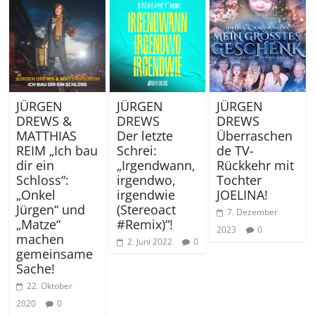
JÜRGEN
JÜRGEN
JÜRGEN
DREWS &
DREWS
DREWS
MATTHIAS
Der letzte
Überraschen
REIM „Ich bau
Schrei:
de TV-
dir ein
„Irgendwann,
Rückkehr mit
Schloss“:
irgendwo,
Tochter
„Onkel
irgendwie
JOELINA!
Jürgen“ und
(Stereoact
7. Dezember
„Matze“
#Remix)“!
2023
0
machen
2. Juni 2022
0
gemeinsame
Sache!
22. Oktober
2020
0