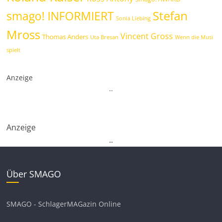
Stefan
smago! INFORMIERT
Sonia Liebing
Mross
Vincent Gross
Thomas Anders
Uta Bresan
Wenn die Musi
spielt
Anzeige
.
.
Anzeige
.
.
Über SMAGO
SMAGO - SchlagerMAGazin Online