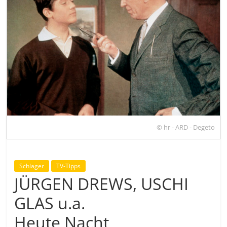
© hr - ARD - Degeto
Schlager
TV-Tipps
JÜRGEN DREWS, USCHI
GLAS u.a.
Heute Nacht