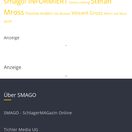
Stefan
smago! INFORMIERT
Sonia Liebing
Mross
Vincent Gross
Thomas Anders
Uta Bresan
Wenn die Musi
spielt
Anzeige
.
.
Anzeige
.
.
Über SMAGO
SMAGO - SchlagerMAGazin Online
Tichler Media UG