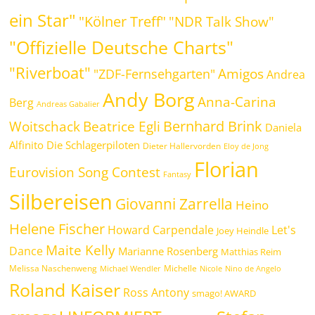
ein Star"
"Kölner Treff"
"NDR Talk Show"
"Offizielle Deutsche Charts"
"Riverboat"
Amigos
"ZDF-Fernsehgarten"
Andrea
Andy Borg
Anna-Carina
Berg
Andreas Gabalier
Bernhard Brink
Beatrice Egli
Woitschack
Daniela
Alfinito
Die Schlagerpiloten
Dieter Hallervorden
Eloy de Jong
Florian
Eurovision Song Contest
Fantasy
Silbereisen
Giovanni Zarrella
Heino
Helene Fischer
Howard Carpendale
Let's
Joey Heindle
Maite Kelly
Dance
Marianne Rosenberg
Matthias Reim
Melissa Naschenweng
Michelle
Michael Wendler
Nicole
Nino de Angelo
Roland Kaiser
Ross Antony
smago! AWARD