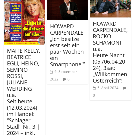
HOWARD
HOWARD
CARPENDALE,
CARPENDALE
ROCKO
„Ich besitze
SCHAMONI
erst seit ein
u.a.
MAITE KELLY,
paar Wochen
Heute Nacht
BEATRICE
ein
(05./06.04.20
EGLI, HEINO,
Smartphone!“
24), 3sat:
SEMINO
6. September
„Willkommen
ROSSI,
2022
0
Österreich“!
JULIANE
WERDING
5. April 2024
u.a.
0
Seit heute
(12.03.2024)
im Handel:
“Schlager
Stadl” Nr. 3 |
2024 – inkl.