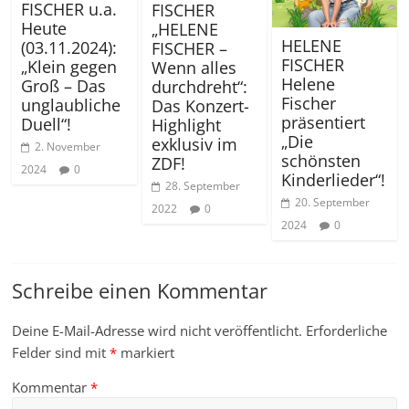
FISCHER u.a.
FISCHER
Heute
„HELENE
HELENE
(03.11.2024):
FISCHER –
FISCHER
„Klein gegen
Wenn alles
Helene
Groß – Das
durchdreht“:
Fischer
unglaubliche
Das Konzert-
präsentiert
Duell“!
Highlight
„Die
exklusiv im
2. November
schönsten
ZDF!
2024
0
Kinderlieder“!
28. September
20. September
2022
0
2024
0
Schreibe einen Kommentar
Deine E-Mail-Adresse wird nicht veröffentlicht.
Erforderliche
Felder sind mit
*
markiert
Kommentar
*