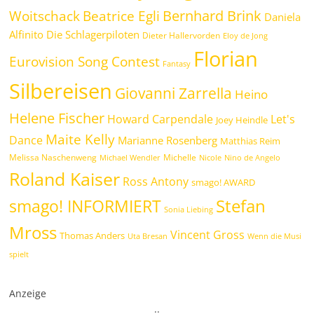
Bernhard Brink
Beatrice Egli
Woitschack
Daniela
Alfinito
Die Schlagerpiloten
Dieter Hallervorden
Eloy de Jong
Florian
Eurovision Song Contest
Fantasy
Silbereisen
Giovanni Zarrella
Heino
Helene Fischer
Howard Carpendale
Let's
Joey Heindle
Maite Kelly
Dance
Marianne Rosenberg
Matthias Reim
Melissa Naschenweng
Michelle
Michael Wendler
Nicole
Nino de Angelo
Roland Kaiser
Ross Antony
smago! AWARD
Stefan
smago! INFORMIERT
Sonia Liebing
Mross
Vincent Gross
Thomas Anders
Uta Bresan
Wenn die Musi
spielt
Anzeige
.
.