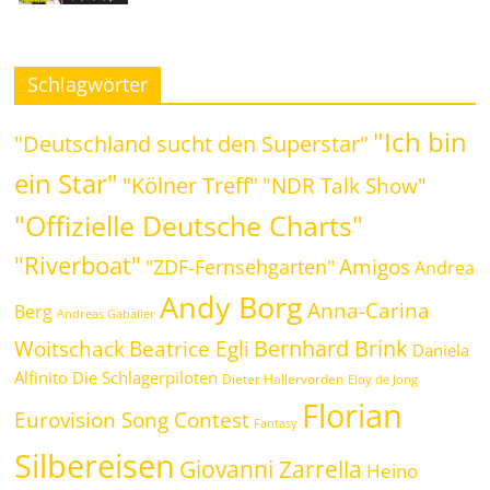
Schlagwörter
"Ich bin
"Deutschland sucht den Superstar"
ein Star"
"Kölner Treff"
"NDR Talk Show"
"Offizielle Deutsche Charts"
"Riverboat"
Amigos
"ZDF-Fernsehgarten"
Andrea
Andy Borg
Anna-Carina
Berg
Andreas Gabalier
Bernhard Brink
Beatrice Egli
Woitschack
Daniela
Alfinito
Die Schlagerpiloten
Dieter Hallervorden
Eloy de Jong
Florian
Eurovision Song Contest
Fantasy
Silbereisen
Giovanni Zarrella
Heino