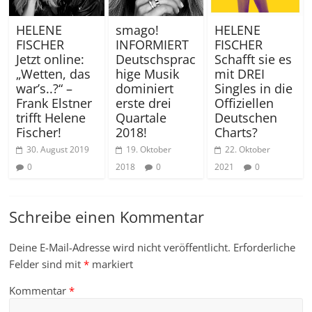
HELENE
smago!
HELENE
FISCHER
INFORMIERT
FISCHER
Jetzt online:
Deutschsprac
Schafft sie es
„Wetten, das
hige Musik
mit DREI
war’s..?“ –
dominiert
Singles in die
Frank Elstner
erste drei
Offiziellen
trifft Helene
Quartale
Deutschen
Fischer!
2018!
Charts?
30. August 2019
19. Oktober
22. Oktober
0
2018
0
2021
0
Schreibe einen Kommentar
Deine E-Mail-Adresse wird nicht veröffentlicht.
Erforderliche
Felder sind mit
*
markiert
Kommentar
*