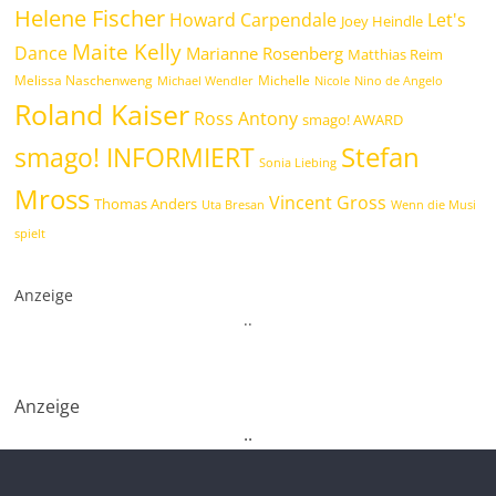
Helene Fischer
Howard Carpendale
Let's
Joey Heindle
Maite Kelly
Dance
Marianne Rosenberg
Matthias Reim
Melissa Naschenweng
Michelle
Michael Wendler
Nicole
Nino de Angelo
Roland Kaiser
Ross Antony
smago! AWARD
Stefan
smago! INFORMIERT
Sonia Liebing
Mross
Vincent Gross
Thomas Anders
Uta Bresan
Wenn die Musi
spielt
Anzeige
.
.
Anzeige
.
.