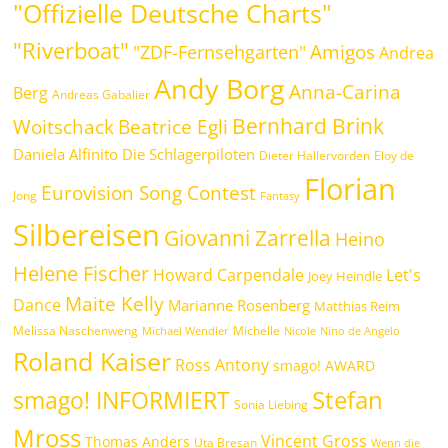
"Offizielle Deutsche Charts"
"Riverboat"
Amigos
"ZDF-Fernsehgarten"
Andrea
Andy Borg
Anna-Carina
Berg
Andreas Gabalier
Bernhard Brink
Woitschack
Beatrice Egli
Daniela Alfinito
Die Schlagerpiloten
Dieter Hallervorden
Eloy de
Florian
Eurovision Song Contest
Jong
Fantasy
Silbereisen
Giovanni Zarrella
Heino
Helene Fischer
Howard Carpendale
Let's
Joey Heindle
Maite Kelly
Dance
Marianne Rosenberg
Matthias Reim
Melissa Naschenweng
Michelle
Michael Wendler
Nicole
Nino de Angelo
Roland Kaiser
Ross Antony
smago! AWARD
Stefan
smago! INFORMIERT
Sonia Liebing
Mross
Vincent Gross
Thomas Anders
Uta Bresan
Wenn die