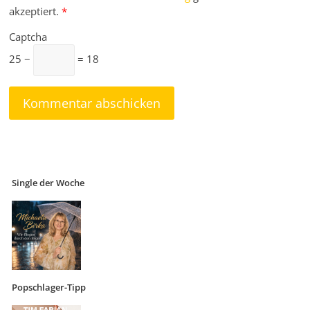
akzeptiert.
*
Captcha
25 −
= 18
Single der Woche
Popschlager-Tipp