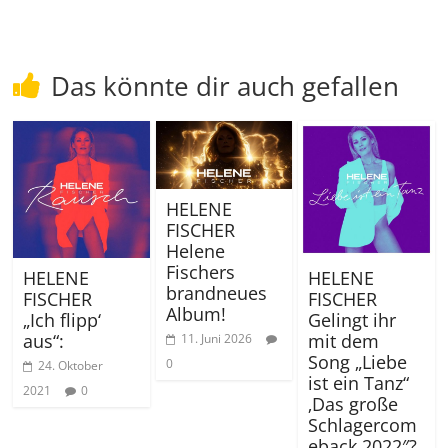
Das könnte dir auch gefallen
HELENE
FISCHER
Helene
Fischers
HELENE
HELENE
brandneues
FISCHER
FISCHER
Album!
„Ich flipp‘
Gelingt ihr
aus“:
mit dem
11. Juni 2026
Song „Liebe
0
24. Oktober
ist ein Tanz“
2021
0
‚Das große
Schlagercom
eback.2022″?