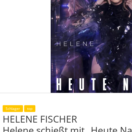
Schlager
top
HELENE FISCHER
Helene schießt mit „Heute Nac