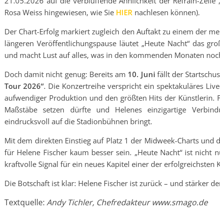
21.05.2026 auf die verblüffende Ähnlichkeit der Refrain-Zeile
Rosa Weiss hingewiesen, wie Sie
HIER
nachlesen können).
Der Chart-Erfolg markiert zugleich den Auftakt zu einem der m
längeren Veröffentlichungspause läutet „Heute Nacht“ das gr
und macht Lust auf alles, was in den kommenden Monaten noch
Doch damit nicht genug: Bereits am
10. Juni
fällt der Startsch
Tour 2026“
. Die Konzertreihe verspricht ein spektakuläres Li
aufwendiger Produktion und den größten Hits der Künstlerin. F
Maßstäbe setzen dürfte und Helenes einzigartige Verbin
eindrucksvoll auf die Stadionbühnen bringt.
Mit dem direkten Einstieg auf Platz 1 der Midweek-Charts und
für Helene Fischer kaum besser sein. „Heute Nacht“ ist nicht n
kraftvolle Signal für ein neues Kapitel einer der erfolgreichste
Die Botschaft ist klar: Helene Fischer ist zurück – und stärker de
Textquelle:
Andy Tichler, Chefredakteur www.smago.de