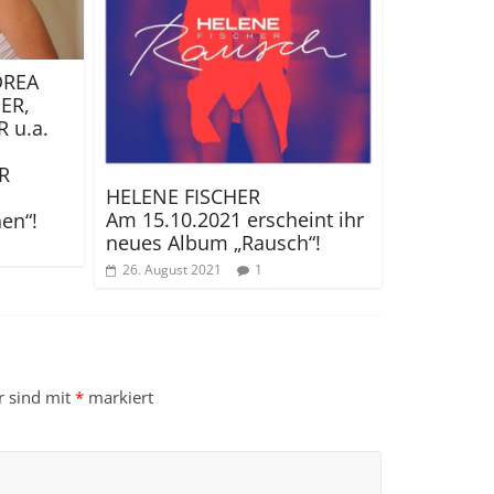
DREA
ER,
 u.a.
DR
HELENE FISCHER
Am 15.10.2021 erscheint ihr
en“!
neues Album „Rausch“!
26. August 2021
1
r sind mit
*
markiert