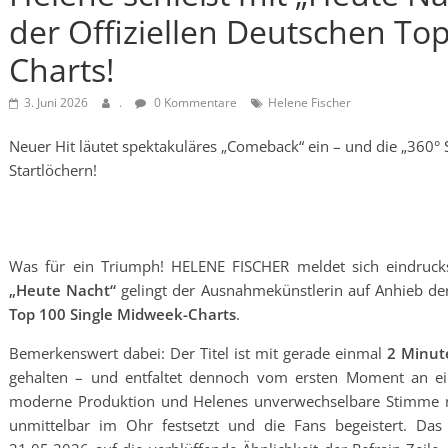
der Offiziellen Deutschen To
Charts!
3. Juni 2026
.
0 Kommentare
Helene Fischer
Neuer Hit läutet spektakuläres „Comeback“ ein – und die „360° 
Startlöchern!
Was für ein Triumph! HELENE FISCHER meldet sich eindrucksv
„Heute Nacht“
gelingt der Ausnahmekünstlerin auf Anhieb de
Top 100 Single Midweek-Charts
.
Bemerkenswert dabei: Der Titel ist mit gerade einmal
2 Minut
gehalten – und entfaltet dennoch vom ersten Moment an ei
moderne Produktion und Helenes unverwechselbare Stimme m
unmittelbar im Ohr festsetzt und die Fans begeistert. Das