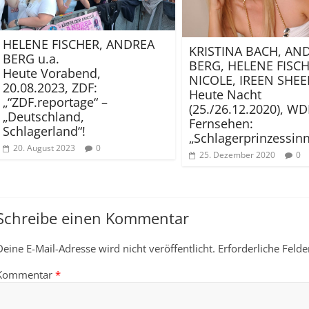
HELENE FISCHER, ANDREA
KRISTINA BACH, AN
BERG u.a.
BERG, HELENE FISCH
Heute Vorabend,
NICOLE, IREEN SHEER
20.08.2023, ZDF:
Heute Nacht
„“ZDF.reportage“ –
(25./26.12.2020), W
„Deutschland,
Fernsehen:
Schlagerland“!
„Schlagerprinzessinn
20. August 2023
0
25. Dezember 2020
0
Schreibe einen Kommentar
Deine E-Mail-Adresse wird nicht veröffentlicht.
Erforderliche Felde
Kommentar
*