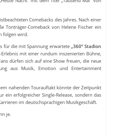
 „Heute Nacht“ mit dem Titel „Tausend Mal“ von
eistbeachteten Comebacks des Jahres. Nach einer
oße Tonträger-Comeback von Helene Fischer ein
 folgen wird.
uss für die mit Spannung erwartete
„360° Stadion
ve-Erlebnis mit einer rundum inszenierten Bühne,
ans dürfen sich auf eine Show freuen, die neue
dung aus Musik, Emotion und Entertainment
 dem nahenden Tourauftakt könnte der Zeitpunkt
ur ein erfolgreicher Single-Release, sondern das
n Karrieren im deutschsprachigen Musikgeschäft.
nn je.