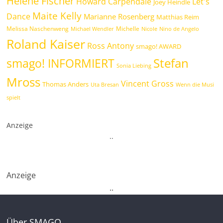
Helene Fischer
Howard Carpendale
Let's
Joey Heindle
Maite Kelly
Dance
Marianne Rosenberg
Matthias Reim
Melissa Naschenweng
Michelle
Michael Wendler
Nicole
Nino de Angelo
Roland Kaiser
Ross Antony
smago! AWARD
Stefan
smago! INFORMIERT
Sonia Liebing
Mross
Vincent Gross
Thomas Anders
Uta Bresan
Wenn die Musi
spielt
Anzeige
.
.
Anzeige
.
.
Über SMAGO