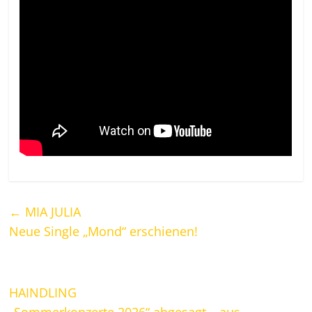
←
MIA JULIA
Neue Single „Mond“ erschienen!
HAINDLING
„Sommerkonzerte 2026“ abgesagt – aus