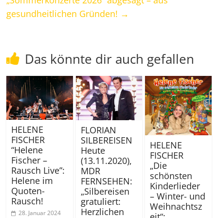
gesundheitlichen Gründen!
→
Das könnte dir auch gefallen
HELENE
FLORIAN
FISCHER
SILBEREISEN
HELENE
“Helene
Heute
FISCHER
Fischer –
(13.11.2020),
„Die
Rausch Live”:
MDR
schönsten
Helene im
FERNSEHEN:
Kinderlieder
Quoten-
„Silbereisen
– Winter- und
Rausch!
gratuliert:
Weihnachtsz
Herzlichen
28. Januar 2024
eit“: