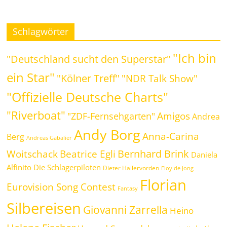
Schlagwörter
"Ich bin
"Deutschland sucht den Superstar"
ein Star"
"Kölner Treff"
"NDR Talk Show"
"Offizielle Deutsche Charts"
"Riverboat"
Amigos
"ZDF-Fernsehgarten"
Andrea
Andy Borg
Anna-Carina
Berg
Andreas Gabalier
Bernhard Brink
Beatrice Egli
Woitschack
Daniela
Alfinito
Die Schlagerpiloten
Dieter Hallervorden
Eloy de Jong
Florian
Eurovision Song Contest
Fantasy
Silbereisen
Giovanni Zarrella
Heino