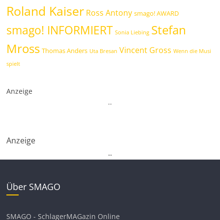
Roland Kaiser
Ross Antony
smago! AWARD
Stefan
smago! INFORMIERT
Sonia Liebing
Mross
Vincent Gross
Thomas Anders
Uta Bresan
Wenn die Musi
spielt
Anzeige
.
.
Anzeige
.
.
Über SMAGO
SMAGO - SchlagerMAGazin Online