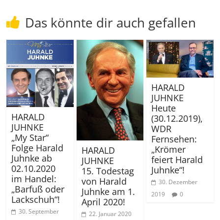
Das könnte dir auch gefallen
HARALD
JUHNKE
Heute
HARALD
(30.12.2019),
JUHNKE
WDR
„My Star“
Fernsehen:
Folge Harald
„Krömer
HARALD
Juhnke ab
feiert Harald
JUHNKE
02.10.2020
Juhnke“!
15. Todestag
im Handel:
von Harald
30. Dezember
„Barfuß oder
Juhnke am 1.
2019
0
Lackschuh“!
April 2020!
30. September
22. Januar 2020