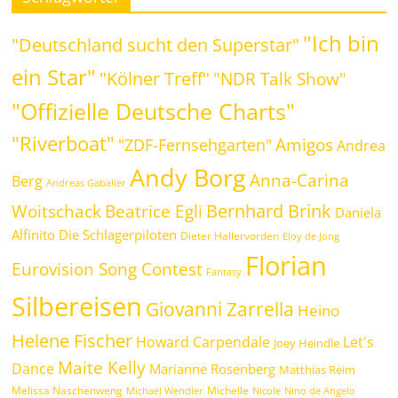
"Ich bin
"Deutschland sucht den Superstar"
ein Star"
"Kölner Treff"
"NDR Talk Show"
"Offizielle Deutsche Charts"
"Riverboat"
Amigos
"ZDF-Fernsehgarten"
Andrea
Andy Borg
Anna-Carina
Berg
Andreas Gabalier
Bernhard Brink
Beatrice Egli
Woitschack
Daniela
Alfinito
Die Schlagerpiloten
Dieter Hallervorden
Eloy de Jong
Florian
Eurovision Song Contest
Fantasy
Silbereisen
Giovanni Zarrella
Heino
Helene Fischer
Howard Carpendale
Let's
Joey Heindle
Maite Kelly
Dance
Marianne Rosenberg
Matthias Reim
Melissa Naschenweng
Michelle
Michael Wendler
Nicole
Nino de Angelo