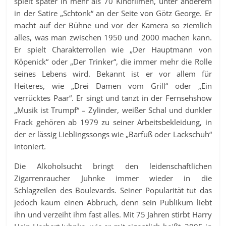
spielt später in mehr als 70 Kinofilmen, unter anderem
in der Satire „Schtonk“ an der Seite von Götz George. Er
macht auf der Bühne und vor der Kamera so ziemlich
alles, was man zwischen 1950 und 2000 machen kann.
Er spielt Charakterrollen wie „Der Hauptmann von
Köpenick“ oder „Der Trinker“, die immer mehr die Rolle
seines Lebens wird. Bekannt ist er vor allem für
Heiteres, wie „Drei Damen vom Grill“ oder „Ein
verrücktes Paar“. Er singt und tanzt in der Fernsehshow
„Musik ist Trumpf“ – Zylinder, weißer Schal und dunkler
Frack gehören ab 1979 zu seiner Arbeitsbekleidung, in
der er lässig Lieblingssongs wie „Barfuß oder Lackschuh“
intoniert.
Die Alkoholsucht bringt den leidenschaftlichen
Zigarrenraucher Juhnke immer wieder in die
Schlagzeilen des Boulevards. Seiner Popularität tut das
jedoch kaum einen Abbruch, denn sein Publikum liebt
ihn und verzeiht ihm fast alles. Mit 75 Jahren stirbt Harry