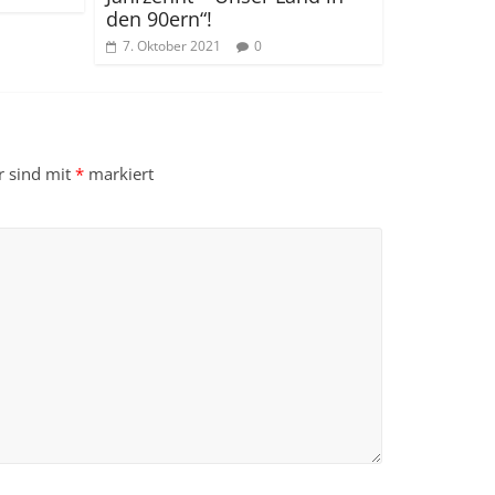
den 90ern“!
7. Oktober 2021
0
r sind mit
*
markiert