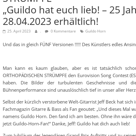
„Guildo hat euch lieb! – 25 Ja
28.04.2023 erhältlich!
25. April 2023
.
0 Kommentare
Guildo Horn
Und das in gleich FÜNF Versionen !!!!! Des Künstlers edles Ansin
Man kann es kaum glauben, aber es ist tatsächlich sc
ORTHOPÄDISCHEN STRÜMPFE den Eurovision Song Contest (ESC) a
haben. Die Bilder der turbulenten Geschehnisse und die
Bühnenperformance sind unauslöschlich tief in unser aller Her
Selbst der kürzlich verstorbene Welt-Gitarrist Jeff Beck hat sic
Fachmagazin Gitarre & Bass als Fan geoutet: „Und dieses Mal wa
namens Guildo Horn. Den fand ich am besten. Ohne ihn wäre da
jetzt Guildo-Horn-Fan!“ Danke, Jeff! Guildo hat dich auch lieb!
Zum Jubiläum des legendären Grand Prix Auftritts und zu seine