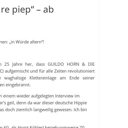
hre piep“ – ab
nen: „in Würde altern“!
hon 25 Jahre her, dass GUILDO HORN & DIE
ufgemischt und für alle Zeiten revolutioniert
 waghalsige Klettereinlage am Ende seiner
zen eingebrannt.
h in einem wieder aufgelegten Interview im
r’s geil, denn da war dieser deutsche Hippie
s doch ziemlich langweilig gewesen. Ich bin
m 60. als Horst Köhler) beziehungsweise 70.