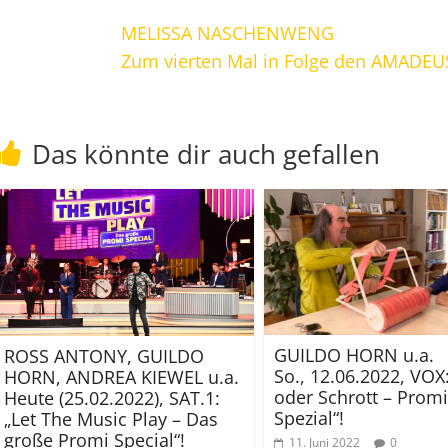
MELISSA NASCHENWENG
Zum vierten Mal in Folge den AMAD
Das könnte dir auch gefallen
GUILDO HORN u.a.
ROSS ANTONY, GUILDO
So., 12.06.2022, VOX
HORN, ANDREA KIEWEL u.a.
oder Schrott – Promi
Heute (25.02.2022), SAT.1:
Spezial“!
„Let The Music Play – Das
große Promi Special“!
11. Juni 2022
0