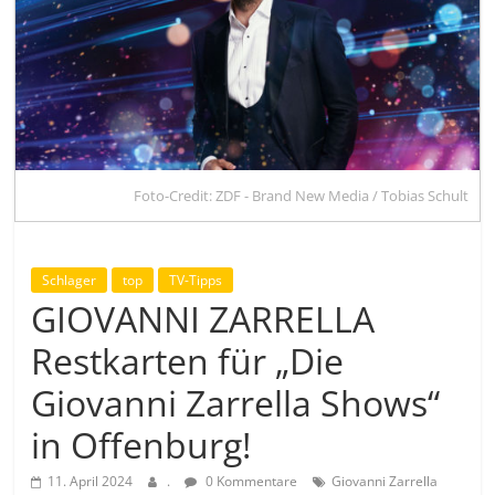
Foto-Credit: ZDF - Brand New Media / Tobias Schult
Schlager
top
TV-Tipps
GIOVANNI ZARRELLA
Restkarten für „Die
Giovanni Zarrella Shows“
in Offenburg!
11. April 2024
.
0 Kommentare
Giovanni Zarrella