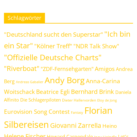
Schlagwörter
"Ich bin
"Deutschland sucht den Superstar"
ein Star"
"Kölner Treff"
"NDR Talk Show"
"Offizielle Deutsche Charts"
"Riverboat"
Amigos
"ZDF-Fernsehgarten"
Andrea
Andy Borg
Anna-Carina
Berg
Andreas Gabalier
Bernhard Brink
Beatrice Egli
Woitschack
Daniela
Alfinito
Die Schlagerpiloten
Dieter Hallervorden
Eloy de Jong
Florian
Eurovision Song Contest
Fantasy
Silbereisen
Giovanni Zarrella
Heino
Helene Fischer
Howard Carpendale
Let's
Joey Heindle