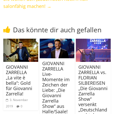
salonfähig machen!
→
Das könnte dir auch gefallen
GIOVANNI
GIOVANNI
GIOVANNI
ZARRELLA
ZARRELLA vs.
ZARRELLA
Live-
FLORIAN
„La vite è
Momente im
SILBEREISEN
bella“: Gold
Zeichen der
„Die Giovanni
für Giovanni
Liebe: „Die
Zarrella
Zarrella!
Giovanni
Show“
Zarrella
3. November
versenkt
Show“ aus
2019
0
„Deutschland
Halle/Saale!