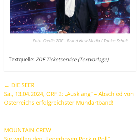
Foto-Credit: ZDF – Brand New Media / Tobias Schult
Textquelle:
ZDF-Ticketservice (Textvorlage)
←
DIE SEER
Sa., 13.04.2024, ORF 2: „Ausklang“ – Abschied von
Österreichs erfolgreichster Mundartband!
MOUNTAIN CREW
Sie wollen den „Lederhosen Rock n Roll“