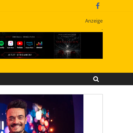
Anzeige
.