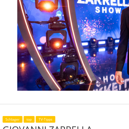
Schlager
top
TV-Tipps