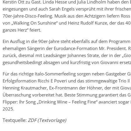
Kerstin Ott zu Gast. Linda Hesse und Julia Lindholm haben den B
eingesungen und auch Sarah Engels versprüht mit ihrer frisc
70er-Jahre-Disco-Feeling. Musik aus den Achtzigern liefern Ros
von „Walking On Sunshine“ und Heinz Rudolf Kunze, der das 40-
ganzes Herz“ feiert.
Ein Ausflug in die 90er-Jahre steht ebenfalls auf dem Programm
ehemaligen Sängerin der Eurodance-Formation Mr. President. Re
zurück, diesmal mit Leadsänger Johannes Strate, der in der „Gi
gesundheitsbedingt absagen und kurzfristig von Giovanni erset
Für das richtige Italo-Sommerfeeling sorgen neben Gastgeber Gio
Erfolgsformation Ricchi E Poveri und das stimmgewaltige Trio I
Henning Krautmacher, Ex-Frontmann der Höhner, der mit Giova
Überraschung vorbereitet hat. Beste Stimmung garantiert das G
Flipper: Ihr Song „Drinking Wine – Feeling Fine“ avanciert sog
2025.
Textquelle:
ZDF (Textvorlage)