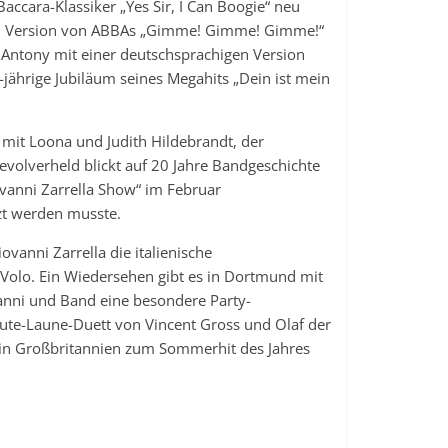
accara-Klassiker „Yes Sir, I Can Boogie“ neu
hen Version von ABBAs „Gimme! Gimme! Gimme!“
s Antony mit einer deutschsprachigen Version
jährige Jubiläum seines Megahits „Dein ist mein
 mit Loona und Judith Hildebrandt, der
volverheld blickt auf 20 Jahre Bandgeschichte
ovanni Zarrella Show“ im Februar
zt werden musste.
vanni Zarrella die italienische
l Volo. Ein Wiedersehen gibt es in Dortmund mit
nni und Band eine besondere Party-
ute-Laune-Duett von Vincent Gross und Olaf der
ar in Großbritannien zum Sommerhit des Jahres