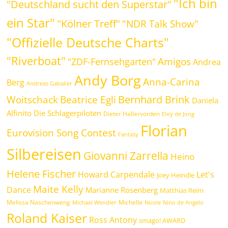
"Ich bin
"Deutschland sucht den Superstar"
ein Star"
"Kölner Treff"
"NDR Talk Show"
"Offizielle Deutsche Charts"
"Riverboat"
Amigos
"ZDF-Fernsehgarten"
Andrea
Andy Borg
Anna-Carina
Berg
Andreas Gabalier
Bernhard Brink
Beatrice Egli
Woitschack
Daniela
Alfinito
Die Schlagerpiloten
Dieter Hallervorden
Eloy de Jong
Florian
Eurovision Song Contest
Fantasy
Silbereisen
Giovanni Zarrella
Heino
Helene Fischer
Howard Carpendale
Let's
Joey Heindle
Maite Kelly
Dance
Marianne Rosenberg
Matthias Reim
Melissa Naschenweng
Michelle
Michael Wendler
Nicole
Nino de Angelo
Roland Kaiser
Ross Antony
smago! AWARD