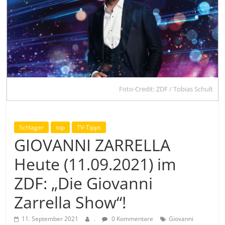
Foto-Credit: ZDF / Tobias Schult
Schlager
top
TV-Tipps
GIOVANNI ZARRELLA
Heute (11.09.2021) im
ZDF: „Die Giovanni
Zarrella Show“!
11. September 2021
.
0 Kommentare
Giovanni