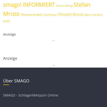
Stefan
smago! INFORMIERT
Sonia Liebing
Mross
Vincent Gross
Thomas Anders
Uta Bresan
Wenn die Musi
spielt
Anzeige
.
.
Anzeige
.
.
Über SMAGO
SMAGO - SchlagerMAGazin Online