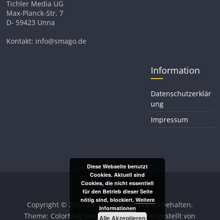
Tichler Media UG
Max-Planck-Str. 7
D- 59423 Unna
Kontakt: info@smago.de
Information
Datenschutzerklär
ung
Impressum
Diese Webseite benutzt
Cookies. Aktuell sind
Cookies, die nicht essentiell
für den Betrieb dieser Seite
nötig sind, blockiert.
Weitere
Copyright © 2026
Smago
. Alle Rechte vorbehalten.
Informationen
Theme:
ColorMag
von ThemeGrill. Bereitgestellt von
Alle Akzeptieren