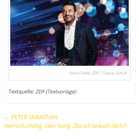
Foto-Credit: ZDF / Tobias Schult
Textquelle:
ZDF (Textvorlage)
←
PETER SEBASTIAN
Herrlich chillig: sein Song „Du ich brauch dich“!